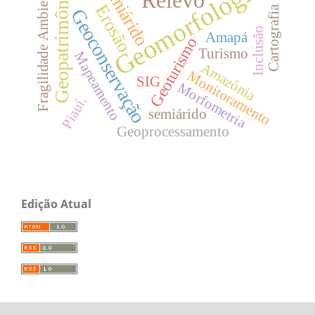
Geomorfologia
Semiárido
Fragilidade Ambiental
Geopatrimônio
Relevo
Erosão
Cartografia
Geoconservação
Inclusão
Amapá
Geoturismo
Turismo
Mapeamento
Amazônia
Monitoramento
SIG
Morfometria
Piauí.
semiárido
Geoprocessamento
Edição Atual