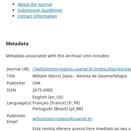
About the Journal
Submission Guidelines
Contact Information
Metadata
Metadata associated with this Archival Unit includes:
Journal URL
//williammorrisdavis.uvanet.br/index.php/revist
Title
William Morris Davis - Revista de Geomorfologia
Publisher
UVA
ISSN
2675-6900
English (en_US)
Language(s)
Français (France) (fr_FR)
Português (Brasil) (pt_BR)
Publisher
williammorrisdavis@uvanet.br
Email
Esta revista oferece acesso livre imediato ao seu 