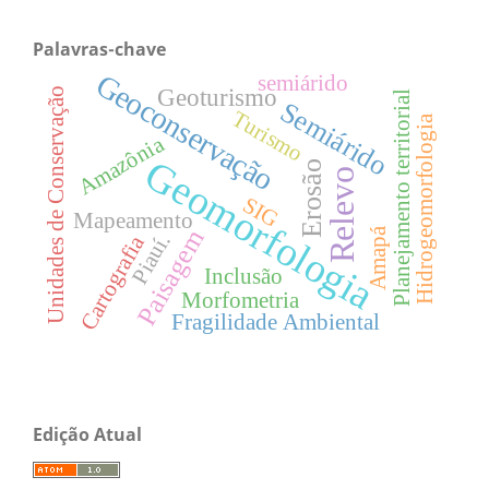
Palavras-chave
Geoconservação
semiárido
Geoturismo
Unidades de Conservação
Planejamento territorial
Semiárido
Turismo
Hidrogeomorfologia
Amazônia
Geomorfologia
Erosão
Relevo
SIG
Mapeamento
Paisagem
Amapá
Piauí.
Cartografia
Inclusão
Morfometria
Fragilidade Ambiental
Edição Atual