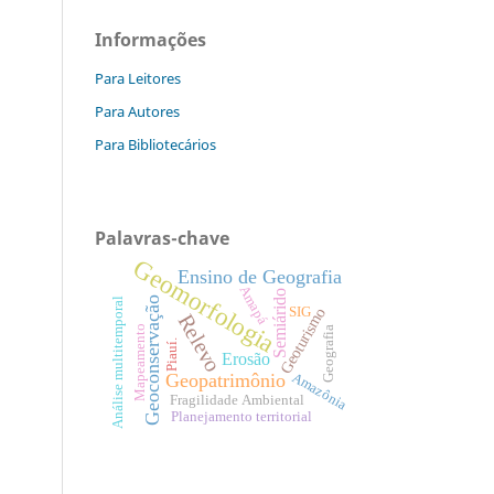
Informações
Para Leitores
Para Autores
Para Bibliotecários
Palavras-chave
Geomorfologia
Ensino de Geografia
Amapá
Semiárido
Geoconservação
Análise multitemporal
Geoturismo
SIG
Relevo
Mapeamento
Geografia
Piauí.
Erosão
Amazônia
Geopatrimônio
Fragilidade Ambiental
Planejamento territorial