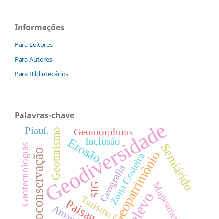
Informações
Para Leitores
Para Autores
Para Bibliotecários
Palavras-chave
Geodiversidade
Piauí.
Geomorphons
Geoturismo
Erosão
Inclusão
Semiárido
Geotecnologias
Geoconservação
Geopatrimônio
Zona Costeira
Geografia
Mapeamento
SIG
Relevo
Turismo
Paisagem
Amapá