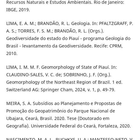
Recursos Naturais e Estudos Ambientais. Rio de Janeiro:
IBGE, 2019.
LIMA, E. A. M.; BRANDÃO, R. L. Geologia. In: PFALTZGRAFF, P.
A. S.; TORRES, F. S. M.; BRANDÃO, R. L. (Orgs.).
Geodiversidade do estado do Piauí - programa Geologia do
Brasil - levantamento da Geodiversidade. Recife: CPRM,
2010.
LIMA, I. M. M. F. Geomorphology of State of Piauí. In:
CLAUDINO-SALES, V. C. de; SOBRINHO, J. F. (Org.).
Geomorphology of the Northeast Region of Brazil. 1 ed.
Switzerland AG: Springer Cham, 2024, v. 1, p. 49-79.
MEIRA, S. A. Subsídios ao Planejamento e Propostas de
Promoção do Geopatrimônio do Parque Nacional de
Ubajara, Ceará, Brasil. 2020. Tese (Doutorado em
Geografia). Universidade Federal do Ceará, Fortaleza, 2020.
NASCIMENTO, M. A. L., RUCHKYS, U. A.; MANTESSO-NETO, V.