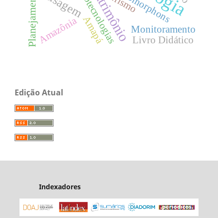
Geopatrimônio
Geotecnologias
Paisagem
Geomorphons
Turismo
Amapá
Amazônia
Monitoramento
Livro Didático
Edição Atual
Indexadores