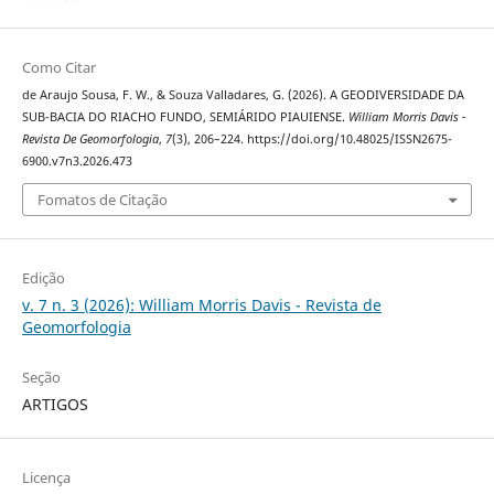
Como Citar
de Araujo Sousa, F. W., & Souza Valladares, G. (2026). A GEODIVERSIDADE DA
SUB-BACIA DO RIACHO FUNDO, SEMIÁRIDO PIAUIENSE.
William Morris Davis -
Revista De Geomorfologia
,
7
(3), 206–224. https://doi.org/10.48025/ISSN2675-
6900.v7n3.2026.473
Fomatos de Citação
Edição
v. 7 n. 3 (2026): William Morris Davis - Revista de
Geomorfologia
Seção
ARTIGOS
Licença