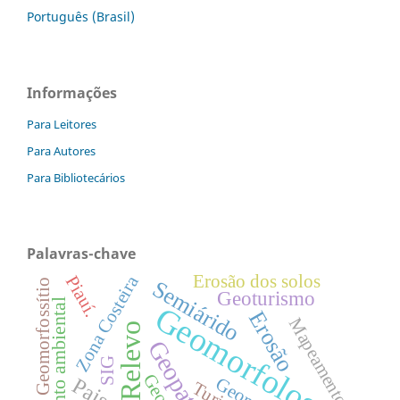
Português (Brasil)
Informações
Para Leitores
Para Autores
Para Bibliotecários
Palavras-chave
Erosão dos solos
Zona Costeira
Piauí.
Semiárido
Geomorfossítio
Geoturismo
Planejamento ambiental
Geomorfologia
Erosão
Mapeamento
Relevo
SIG