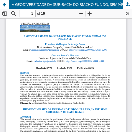
A GEODIVERSIDADE DA SUB-BACIA DO RIACHO FUNDO, SEMIÁRIDO PIAUIENSE