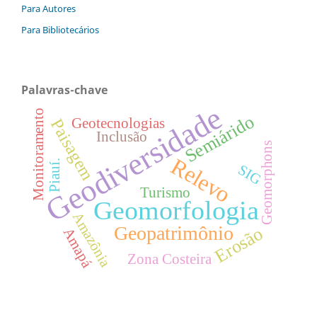
Para Autores
Para Bibliotecários
Palavras-chave
Geodiversidade
Monitoramento
Semiárido
Geotecnologias
Paisagem
Inclusão
Geomorphons
Relevo
Piauí.
SIG
Turismo
Geomorfologia
Amazônia
Geopatrimônio
Erosão
Amapá
Zona Costeira