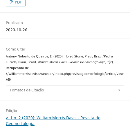
PDF
Publicado
2020-10-26
Como Citar
Antony Noberto de Queiroz, E. (2020). Holed Stone, Piaui, Brazil/Pedra
Furada, Piaui, Brasil.
William Morris Davis - Revista De Geomorfologia
,
1
(2).
Recuperado de
//williammorrisdavis.uvanet.br/index.php/revistageomorfologia/article/view
/69
Fomatos de Citação
Edição
v. 1 n. 2 (2020): William Morris Davis - Revista de
Geomorfologia