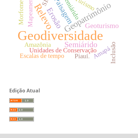
Morfometria
Mapeamento
SIG
Turismo
semiárido
Paisagem
Geopatrimônio
Relevo
Erosão
Geoturismo
Geodiversidade
Semiárido
Amazônia
Inclusão
Amapá
Unidades de Conservação
Escalas de tempo
Piauí.
Edição Atual