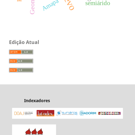
Amapá
semiárido
Edição Atual
Indexadores