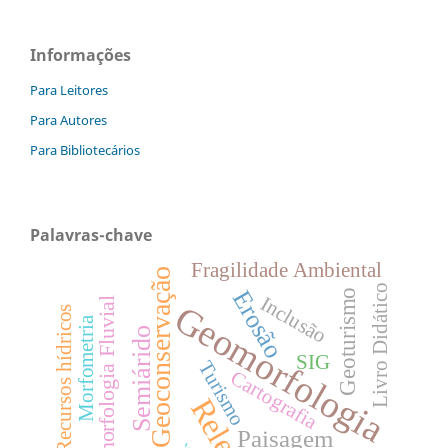
Informações
Para Leitores
Para Autores
Para Bibliotecários
Palavras-chave
Fragilidade Ambiental
Geoconservação
Livro Didático
Erosão
Geoturismo
Inclusão
Geomorfologia Fluvial
Geomorfologia
Recursos hídricos
Morfometria
Semiárido
SIG
Turismo
Cartografia
Relevo
Paisagem