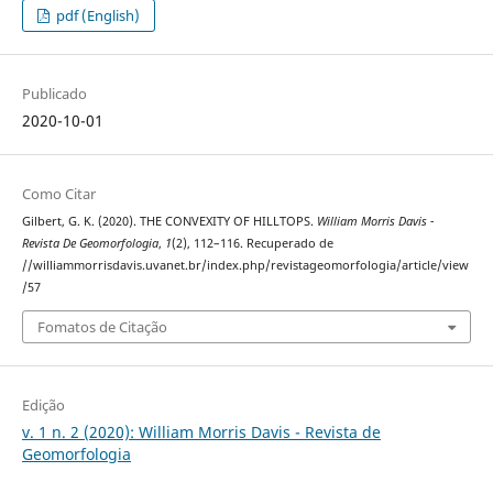
pdf (English)
Publicado
2020-10-01
Como Citar
Gilbert, G. K. (2020). THE CONVEXITY OF HILLTOPS.
William Morris Davis -
Revista De Geomorfologia
,
1
(2), 112–116. Recuperado de
//williammorrisdavis.uvanet.br/index.php/revistageomorfologia/article/view
/57
Fomatos de Citação
Edição
v. 1 n. 2 (2020): William Morris Davis - Revista de
Geomorfologia