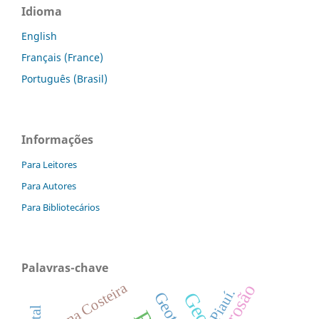
Idioma
English
Français (France)
Português (Brasil)
Informações
Para Leitores
Para Autores
Para Bibliotecários
Palavras-chave
Zona Costeira
Erosão
Piauí.