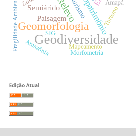
Geoturismo
Geopatrimônio
Fragilidade Ambiental
Relevo
Amapá
Semiárido
Turismo
Paisagem
Geomorfologia
SIG
Geodiversidade
Amazônia
Mapeamento
Morfometria
Edição Atual