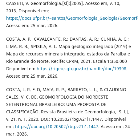
CASSETI, V. Geomorfologia.[sl]:[2005]. Acesso em, v. 10,
2013. Disponível em:
https://docs.ufpr.br/~santos/Geomorfologia_Geologia/Geomorfo
Acesso em: 25 mar. 2026.
COSTA, A. P.; CAVALCANTE, R.; DANTAS, A. R.; CUNHA, A. C.;
LIMA, R. B.; SPISILA, A. L. Mapa geológico integrado (2019) e
Mapa de recursos minerais integrado, estados da Paraíba e
Rio Grande do Norte. Recife: CPRM, 2021. Escala 1:350.000
Disponível em
https://rigeo.sgb.gov.br/handle/doc/19398
.
Acesso em: 25 mar. 2026.
COSTA, L. R. F. D, MAIA, R. P., BARRETO, L. L., & CLAUDINO
SALES, V. C. DE. GEOMORFOLOGIA DO NORDESTE
SETENTRIONAL BRASILEIRO: UMA PROPOSTA DE
CLASSIFICAÇÃO. Revista Brasileira de Geomorfologia, [S. l.],
v. 21, n. 1, 2020. DOI: 10.20502/rbg.v21i1.1447. Disponível
em:
https://doi.org/10.20502/rbg.v21i1.1447
. Acesso em: 24
mar. 2026.