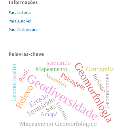
Informações
Para Leitores
Para Autores
Para Bibliotecários
Palavras-chave
semiárido
Geomorfologia
Geomorfossítio
Mapeamento
Cartografia
Piauí.
Geodiversidade
Amazônia
Paisagem
Inclusão
Geomorphons
Relevo
Erosão
Semiárido
Turismo
SIG
Amapá
Mapeamento Geomorfológico