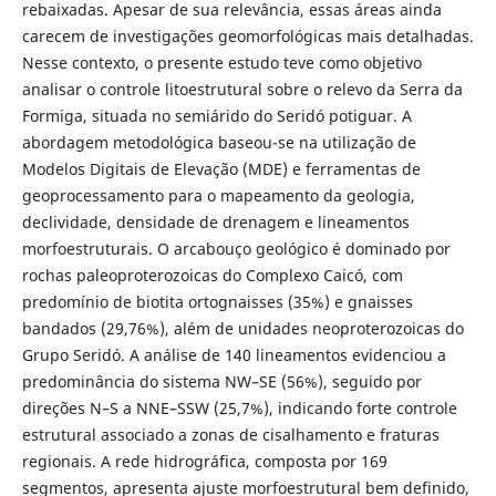
rebaixadas. Apesar de sua relevância, essas áreas ainda
carecem de investigações geomorfológicas mais detalhadas.
Nesse contexto, o presente estudo teve como objetivo
analisar o controle litoestrutural sobre o relevo da Serra da
Formiga, situada no semiárido do Seridó potiguar. A
abordagem metodológica baseou-se na utilização de
Modelos Digitais de Elevação (MDE) e ferramentas de
geoprocessamento para o mapeamento da geologia,
declividade, densidade de drenagem e lineamentos
morfoestruturais. O arcabouço geológico é dominado por
rochas paleoproterozoicas do Complexo Caicó, com
predomínio de biotita ortognaisses (35%) e gnaisses
bandados (29,76%), além de unidades neoproterozoicas do
Grupo Seridó. A análise de 140 lineamentos evidenciou a
predominância do sistema NW–SE (56%), seguido por
direções N–S a NNE–SSW (25,7%), indicando forte controle
estrutural associado a zonas de cisalhamento e fraturas
regionais. A rede hidrográfica, composta por 169
segmentos, apresenta ajuste morfoestrutural bem definido,