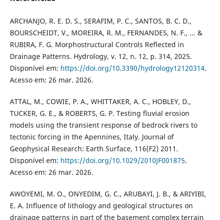
ARCHANJO, R. E. D. S., SERAFIM, P. C., SANTOS, B. C. D.,
BOURSCHEIDT, V., MOREIRA, R. M., FERNANDES, N. F., ... &
RUBIRA, F. G. Morphostructural Controls Reflected in
Drainage Patterns. Hydrology, v. 12, n. 12, p. 314, 2025.
Disponível em:
https://doi.org/10.3390/hydrology12120314
.
Acesso em: 26 mar. 2026.
ATTAL, M., COWIE, P. A., WHITTAKER, A. C., HOBLEY, D.,
TUCKER, G. E., & ROBERTS, G. P. Testing fluvial erosion
models using the transient response of bedrock rivers to
tectonic forcing in the Apennines, Italy. Journal of
Geophysical Research: Earth Surface, 116(F2) 2011.
Disponível em:
https://doi.org/10.1029/2010JF001875
.
Acesso em: 26 mar. 2026.
AWOYEMI, M. O., ONYEDIM, G. C., ARUBAYI, J. B., & ARIYIBI,
E. A. Influence of lithology and geological structures on
drainage patterns in part of the basement complex terrain