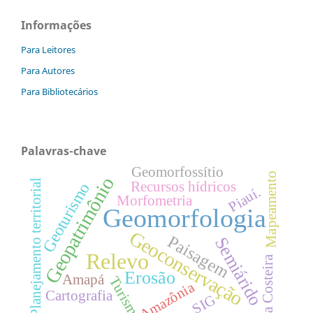
Informações
Para Leitores
Para Autores
Para Bibliotecários
Palavras-chave
Geomorfossítio
Mapeamento
Geopatrimônio
Planejamento territorial
Recursos hídricos
Geoturismo
Piauí.
Morfometria
Geomorfologia
Geoconservação
Paisagem
Semiárido
Relevo
Zona Costeira
Erosão
Amapá
Turismo
Amazônia
Cartografia
SIG