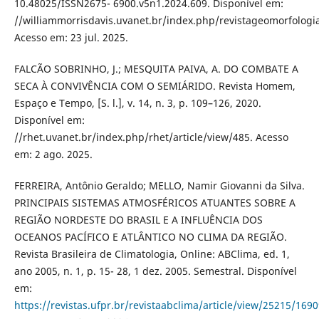
10.48025/ISSN2675- 6900.v5n1.2024.609. Disponível em:
//williammorrisdavis.uvanet.br/index.php/revistageomorfologia
Acesso em: 23 jul. 2025.
FALCÃO SOBRINHO, J.; MESQUITA PAIVA, A. DO COMBATE A
SECA À CONVIVÊNCIA COM O SEMIÁRIDO. Revista Homem,
Espaço e Tempo, [S. l.], v. 14, n. 3, p. 109–126, 2020.
Disponível em:
//rhet.uvanet.br/index.php/rhet/article/view/485. Acesso
em: 2 ago. 2025.
FERREIRA, Antônio Geraldo; MELLO, Namir Giovanni da Silva.
PRINCIPAIS SISTEMAS ATMOSFÉRICOS ATUANTES SOBRE A
REGIÃO NORDESTE DO BRASIL E A INFLUÊNCIA DOS
OCEANOS PACÍFICO E ATLÂNTICO NO CLIMA DA REGIÃO.
Revista Brasileira de Climatologia, Online: ABClima, ed. 1,
ano 2005, n. 1, p. 15- 28, 1 dez. 2005. Semestral. Disponível
em:
https://revistas.ufpr.br/revistaabclima/article/view/25215/169