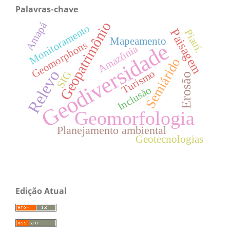
Palavras-chave
Geopatrimônio
Amapá
Monitoramento
Paisagem
Piauí.
Mapeamento
Geodiversidade
Geomorphons
Amazônia
Semiárido
Relevo
Turismo
SIG
Erosão
Inclusão
Geomorfologia
Planejamento ambiental
Geotecnologias
Edição Atual