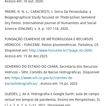
Acesso em: 16 out. 2024.
FREIRE, R. N. L.; CARACRISTI, I. Serra Da Penanduba: a
Biogeographical Study focused on Thebrazilian SemiArid
Dry Forest. International Journal of Humanities and Social
Science (ONLINE), v. 9, p. 107-118, 2020.
FUNDAÇÃO CEARENSE DE METEOROLOGIA E RECURSOS
HÍDRICOS – FUNCEME. Postos pluviométricos. Fortaleza, CE.
Disponível em:
http://www.funceme.br/?page_id=2694
.
Acesso em: 15 de dez.2025.
GOVERNO DO ESTADO DO CEARÁ. Secretaria dos Recursos
Hídricos – SRH. Comitês de Bacias Hidrográficas. Disponível
em:
https://www.srh.ce.gov.br/comites-de-
baciashidrograficas/
. Acesso em: 19 jul. 2025.
GUEDES, J. de A. Hidrografia e Google Earth: aula de campo
virtual em tempos de pandemia. Ensino em Perspectivas, [S.
l.], v. 2, n. 2, p. 1–12, 2021. Disponível em: