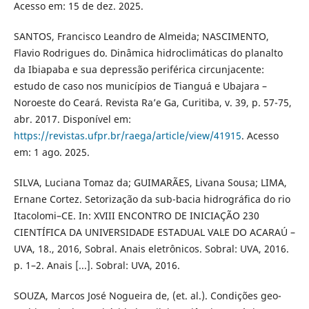
Acesso em: 15 de dez. 2025.
SANTOS, Francisco Leandro de Almeida; NASCIMENTO,
Flavio Rodrigues do. Dinâmica hidroclimáticas do planalto
da Ibiapaba e sua depressão periférica circunjacente:
estudo de caso nos municípios de Tianguá e Ubajara –
Noroeste do Ceará. Revista Ra’e Ga, Curitiba, v. 39, p. 57-75,
abr. 2017. Disponível em:
https://revistas.ufpr.br/raega/article/view/41915
. Acesso
em: 1 ago. 2025.
SILVA, Luciana Tomaz da; GUIMARÃES, Livana Sousa; LIMA,
Ernane Cortez. Setorização da sub-bacia hidrográfica do rio
Itacolomi–CE. In: XVIII ENCONTRO DE INICIAÇÃO 230
CIENTÍFICA DA UNIVERSIDADE ESTADUAL VALE DO ACARAÚ –
UVA, 18., 2016, Sobral. Anais eletrônicos. Sobral: UVA, 2016.
p. 1–2. Anais [...]. Sobral: UVA, 2016.
SOUZA, Marcos José Nogueira de, (et. al.). Condições geo-