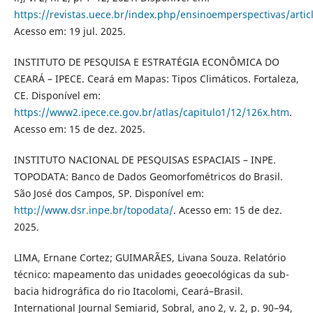
https://revistas.uece.br/index.php/ensinoemperspectivas/artic
Acesso em: 19 jul. 2025.
INSTITUTO DE PESQUISA E ESTRATÉGIA ECONÔMICA DO
CEARÁ – IPECE. Ceará em Mapas: Tipos Climáticos. Fortaleza,
CE. Disponível em:
https://www2.ipece.ce.gov.br/atlas/capitulo1/12/126x.htm
.
Acesso em: 15 de dez. 2025.
INSTITUTO NACIONAL DE PESQUISAS ESPACIAIS – INPE.
TOPODATA: Banco de Dados Geomorfométricos do Brasil.
São José dos Campos, SP. Disponível em:
http://www.dsr.inpe.br/topodata/
. Acesso em: 15 de dez.
2025.
LIMA, Ernane Cortez; GUIMARÃES, Livana Souza. Relatório
técnico: mapeamento das unidades geoecológicas da sub-
bacia hidrográfica do rio Itacolomi, Ceará–Brasil.
International Journal Semiarid, Sobral, ano 2, v. 2, p. 90–94,