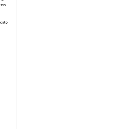
esso
crito