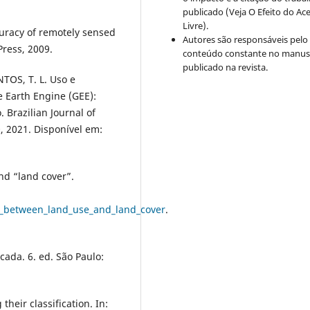
publicado (Veja O Efeito do Ac
Livre).
uracy of remotely sensed
Autores são responsáveis pelo
Press, 2009.
conteúdo constante no manus
publicado na revista.
TOS, T. L. Uso e
e Earth Engine (GEE):
Brazilian Journal of
0, 2021. Disponível em:
nd “land cover”.
e_between_land_use_and_land_cover
.
ada. 6. ed. São Paulo:
heir classification. In: