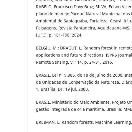
RABELO, Francisco Davy Braz; SILVA, Edson Vicent
plano de manejo Parque Natural Municipal das 
Ambiental de Sabiaguaba, Fortaleza, Ceará: à l
Paisagens. Revista Pantaneira, Aquidauana-MS, 
(UFC), p. 181-198, 2024.
BELGIU, M.; DRĂGUŢ, L. Random forest in remote
applications and future directions. ISPRS Journ
Remote Sensing, v. 114, p. 24-31, 2016.
BRASIL. Lei nº 9.985, de 18 de julho de 2000. Ins
de Unidades de Conservação da Natureza. Diário
1, Brasília, DF, 19 jul. 2000.
BRASIL. Ministério do Meio Ambiente. Projeto Or
gestão integrada da orla marítima. Brasília: MM
BREIMAN, L. Random forests. Machine Learning, v.