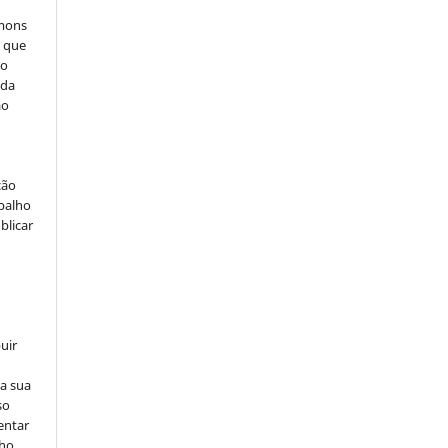
mmons
, que
do
 da
ão
ção
abalho
blicar
uir
na sua
so
entar
lho