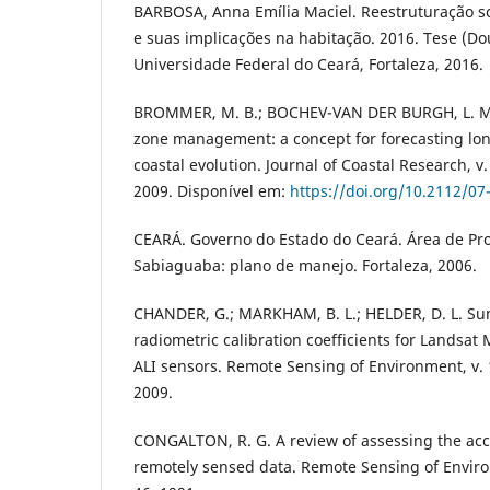
BARBOSA, Anna Emília Maciel. Reestruturação so
e suas implicações na habitação. 2016. Tese (D
Universidade Federal do Ceará, Fortaleza, 2016.
BROMMER, M. B.; BOCHEV-VAN DER BURGH, L. M.
zone management: a concept for forecasting lon
coastal evolution. Journal of Coastal Research, v.
2009. Disponível em:
https://doi.org/10.2112/07
CEARÁ. Governo do Estado do Ceará. Área de Pr
Sabiaguaba: plano de manejo. Fortaleza, 2006.
CHANDER, G.; MARKHAM, B. L.; HELDER, D. L. Su
radiometric calibration coefficients for Landsa
ALI sensors. Remote Sensing of Environment, v. 1
2009.
CONGALTON, R. G. A review of assessing the accur
remotely sensed data. Remote Sensing of Environm