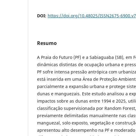
DOI:
https://doi.org/10.48025/ISSN2675-6900.v
Resumo
A Praia do Futuro (PF) e a Sabiaguaba (SB), em 
dinâmicas distintas de ocupação urbana e pres
PF sofre intensa pressão antrópica com urbaniz
está inserida em uma Área de Proteção Ambienta
parcialmente a expansão urbana e protege sist
dunas e manguezais. Este estudo analisou a ex
impactos sobre as dunas entre 1994 e 2025, uti
classificação supervisionada por Random Fores
previamente delimitadas manualmente nas clas
manguezal, solo exposto, vegetação e construç
apresentou alto desempenho na PF e moderado n