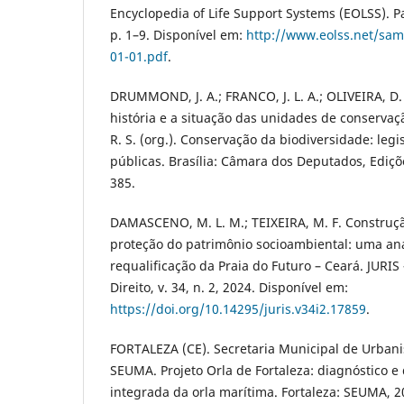
Encyclopedia of Life Support Systems (EOLSS). Pa
p. 1–9. Disponível em:
http://www.eolss.net/sam
01-01.pdf
.
DRUMMOND, J. A.; FRANCO, J. L. A.; OLIVEIRA, D
história e a situação das unidades de conservaç
R. S. (org.). Conservação da biodiversidade: legis
públicas. Brasília: Câmara dos Deputados, Ediçõ
385.
DAMASCENO, M. L. M.; TEIXEIRA, M. F. Construç
proteção do patrimônio socioambiental: uma aná
requalificação da Praia do Futuro – Ceará. JURIS
Direito, v. 34, n. 2, 2024. Disponível em:
https://doi.org/10.14295/juris.v34i2.17859
.
FORTALEZA (CE). Secretaria Municipal de Urban
SEUMA. Projeto Orla de Fortaleza: diagnóstico e 
integrada da orla marítima. Fortaleza: SEUMA, 2