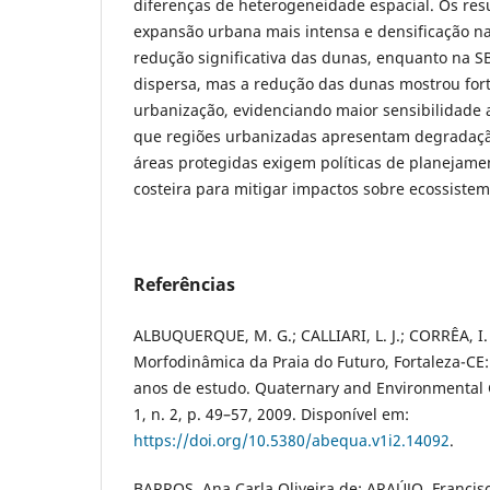
diferenças de heterogeneidade espacial. Os res
expansão urbana mais intensa e densificação 
redução significativa das dunas, enquanto na S
dispersa, mas a redução das dunas mostrou fort
urbanização, evidenciando maior sensibilidade 
que regiões urbanizadas apresentam degradaçã
áreas protegidas exigem políticas de planejame
costeira para mitigar impactos sobre ecossistem
Referências
ALBUQUERQUE, M. G.; CALLIARI, L. J.; CORRÊA, I. 
Morfodinâmica da Praia do Futuro, Fortaleza-CE:
anos de estudo. Quaternary and Environmental G
1, n. 2, p. 49–57, 2009. Disponível em:
https://doi.org/10.5380/abequa.v1i2.14092
.
BARROS, Ana Carla Oliveira de; ARAÚJO, Francisc