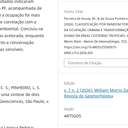
ultados indicaram
na PF, acompanhada de
Como Citar
B a ocupação foi mais
Ferreira de Sousa, M., & de Souza Pinheiro,
e correlação com a
(2026). CLASSIFICAÇÃO POR RANDOM FOR
ambiental. Concluiu-se
DA OCUPAÇÃO URBANA E TRANSFORMAÇÃ
o acelerada, enquanto
DUNAS EM ÁREAS COSTEIRAS TROPICAIS.
Morris Davis - Revista De Geomorfologia
,
7
(2),
nto e conservação
https://doi.org/10.48025/ISSN2675-
as sensíveis.
6900.v7n2.2026.429
Fomatos de Citação
Edição
C. S.; PINHEIRO, L. S.
v. 7 n. 2 (2026): William Morris Da
 uma síntese de dois
Revista de Geomorfologia
eosciences, São Paulo, v.
Seção
ARTIGOS
a Laryssa Feitosa;