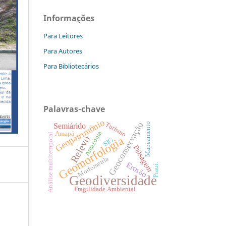
Informações
Para Leitores
Para Autores
Para Bibliotecários
Palavras-chave
Geopatrimônio
Geoconservação
Turismo
Mapeamento
Semiárido
Amazônia
Amapá
Análise multitemporal
Relevo
Geomorfologia
SIG
Paisagem
Morfometria
Erosão
Piauí.
Geodiversidade
Fragilidade Ambiental