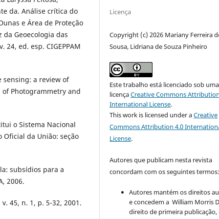
e da. Análise crítica do
Licença
Dunas e Área de Proteção
uz da Geoecologia das
Copyright (c) 2026 Mariany Ferreira d
v. 24, ed. esp. CIGEPPAM
Sousa, Lidriana de Souza Pinheiro
 sensing: a review of
Este trabalho está licenciado sob um
al of Photogrammetry and
licença
Creative Commons Attribution
International License
.
This work is licensed under a
Creative
titui o Sistema Nacional
Commons Attribution 4.0 Internation
 Oficial da União: seção
License
.
Autores que publicam nesta revista
la: subsídios para a
concordam com os seguintes termos
A, 2006.
Autores mantém os direitos au
e concedem a William Morris D
 45, n. 1, p. 5-32, 2001.
direito de primeira publicação