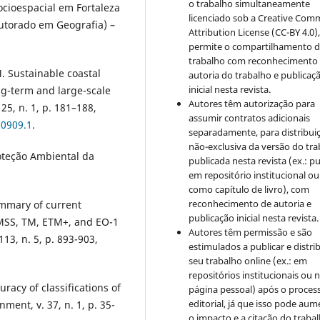
o trabalho simultaneamente
cioespacial em Fortaleza
licenciado sob a Creative Co
outorado em Geografia) –
Attribution License (CC-BY 4.0)
permite o compartilhamento 
trabalho com reconhecimento
 Sustainable coastal
autoria do trabalho e publicaç
inicial nesta revista.
g-term and large-scale
Autores têm autorização para
 25, n. 1, p. 181–188,
assumir contratos adicionais
-0909.1
.
separadamente, para distribui
não-exclusiva da versão do tr
oteção Ambiental da
publicada nesta revista (ex.: pu
em repositório institucional ou
como capítulo de livro), com
reconhecimento de autoria e
mmary of current
publicação inicial nesta revista.
t MSS, TM, ETM+, and EO-1
Autores têm permissão e são
13, n. 5, p. 893-903,
estimulados a publicar e distrib
seu trabalho online (ex.: em
repositórios institucionais ou 
acy of classifications of
página pessoal) após o proces
editorial, já que isso pode aum
ent, v. 37, n. 1, p. 35-
o impacto e a citação do traba