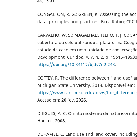
46, 1991.
CONGALTON, R. G.; GREEN, K. Assessing the acc
data: principles and practices. Boca Raton: CRC 
CARVALHO, W. S.; MAGALHÃES FILHO, F. J. C.; SAN
cobertura do solo utilizando a plataforma Googl
estudo de caso em uma unidade de conservação. 
Development, Curitiba, v. 7, n. 2, p. 19515–1953
https://doi.org/10.34117/bjdv7n2-243
.
COFFEY, R. The difference between “land use” a
Michigan State University, 2013. Disponível em:
https://www.canr.msu.edu/news/the_differenc
Acesso em: 20 fev. 2026.
DIEGUES, A. C. O mito moderno da natureza intoc
Hucitec, 2008.
DUHAMEL, C. Land use and land cover, including t