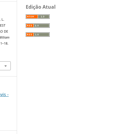
Edição Atual
 L.
EST
O DE
William
 1–18.
vis -