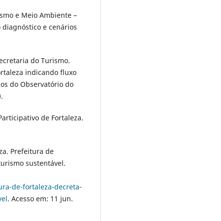
ismo e Meio Ambiente –
 diagnóstico e cenários
ecretaria do Turismo.
taleza indicando fluxo
ados do Observatório do
.
articipativo de Fortaleza.
za. Prefeitura de
turismo sustentável.
ura-de-fortaleza-decreta-
vel
. Acesso em: 11 jun.