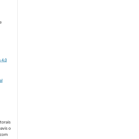
e
a
 4.0
al
:
torais
avis o
, com