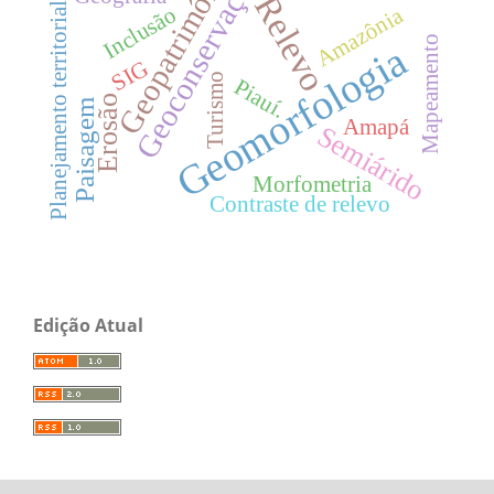
Geopatrimônio
Geoconservação
Relevo
Planejamento territorial
Amazônia
Inclusão
Mapeamento
Geomorfologia
SIG
Turismo
Piauí.
Erosão
Paisagem
Amapá
Semiárido
Morfometria
Contraste de relevo
Edição Atual