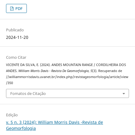
PDF
Publicado
2024-11-20
Como Citar
VICENTE DA SILVA, E. (2024). ANDES MOUNTAIN RANGE / CORDILHEIRA DOS
ANDES.
William Morris Davis - Revista De Geomorfologia
,
5
(3). Recuperado de
//williammorrisdavis.uvanet.br/index.php/revistageomorfologia/article/view
/350
Fomatos de Citação
Edição
v. 5 n. 3 (2024): William Morris Davis -Revista de
Geomorfologia