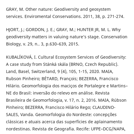
GRAY, M. Other nature: Geodiversity and geosystem
services. Enviromental Conservations. 2011, 38, p. 271-274.
HJORT, J.; GORDON, J. E.; GRAY, M.; HUNTER JR, M. L. Why
geodiversity matters in valuing nature’s stage. Conservation
Biology, v. 29, n.. 3, p.630–639, 2015.
KUBALÍKOVÁ, I. Cultural Ecosystem Services of Geodiversity:
A case study from Stánká skála (BRNO, Czech Republic).
Land, Basel, Switzerland, 9 (4), 105, 1-15, 2020. MAIA,
Rubson Pinheiro; BÉTARD, François; BEZERRA, Francisco
Hilário. Geomorfologia dos maciços de Portalegre e Martins–
NE do Brasil: inversão do relevo em análise. Revista
Brasileira de Geomorfologia, v. 17, n. 2, 2016. MAIA, Rúbson
Pinheiro; BEZERRA, Francisco Hilário Rego; CLAUDINO-
SALES, Vanda. Geomorfologia do Nordeste: concepções
clássicas e atuais acerca das superfícies de aplainamento
nordestinas. Revista de Geografia. Recife: UFPE–DCG/NAPA,