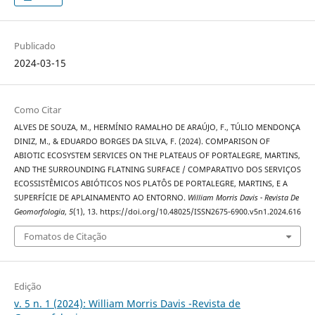
Publicado
2024-03-15
Como Citar
ALVES DE SOUZA, M., HERMÍNIO RAMALHO DE ARAÚJO, F., TÚLIO MENDONÇA
DINIZ, M., & EDUARDO BORGES DA SILVA, F. (2024). COMPARISON OF
ABIOTIC ECOSYSTEM SERVICES ON THE PLATEAUS OF PORTALEGRE, MARTINS,
AND THE SURROUNDING FLATNING SURFACE / COMPARATIVO DOS SERVIÇOS
ECOSSISTÊMICOS ABIÓTICOS NOS PLATÔS DE PORTALEGRE, MARTINS, E A
SUPERFÍCIE DE APLAINAMENTO AO ENTORNO.
William Morris Davis - Revista De
Geomorfologia
,
5
(1), 13. https://doi.org/10.48025/ISSN2675-6900.v5n1.2024.616
Fomatos de Citação
Edição
v. 5 n. 1 (2024): William Morris Davis -Revista de