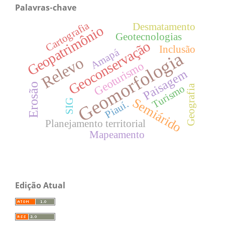
Palavras-chave
Cartografia
Desmatamento
Geopatrimônio
Geotecnologias
Geoconservação
Inclusão
Amapá
Geomorfologia
Relevo
Geoturismo
Paisagem
Erosão
Turismo
Geografia
Semiárido
SIG
Piauí.
Planejamento territorial
Mapeamento
Edição Atual