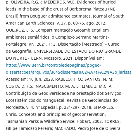
p. OLIVEIRA, R.G. e MEDEIROS, W.E. Evidences of buried
loads in the base of the crust of Borborema Plateau (NE
Brazil) from Bouguer admittance estimates. Journal of South
American Earth Sciences. v. 37, p. 60-76. ago. 2012.
QUEIROZ, L. S. Compartimentação Geoambiental em
ambientes semiáridos: o Complexo Serrano Martins-
Portalegre. RN. 2021. 113. Dissertação (Mestrado) – Curso
de Geografia, UNIVERSIDADE DO ESTADO DO RIO GRANDE
DO NORTE - UERN, Mossoró, 2021. Disponível em:
https://www.uern.br/controledepaginas/ppgeo-
dissertacoes/arquivos/3645dissertaa%C2%A7a%C2%A3o_larissas
Acesso em: 10 jun. 2023. RABELO, T. O.; SANTOS, N. M;
COSTA, D. F.S.; NASCIMENTO, M. A. L.; LIMA, Z. M.C. A
Contribuição da Geodiversidade na prestação dos Serviços
Ecossistêmicos do manguezal. Revista de Geociências do
Nordeste, v. 4, nº Especial, p. 281-297, 2018. SHARPLES,
Chris. Concepts and principles of geoconservation.
Tasmanian Parks & Wildlife Service: Hobart, 2002. TORRES,
Fillipe Tamiozzo Pereira; MACHADO, Pedro José de Oliveira.