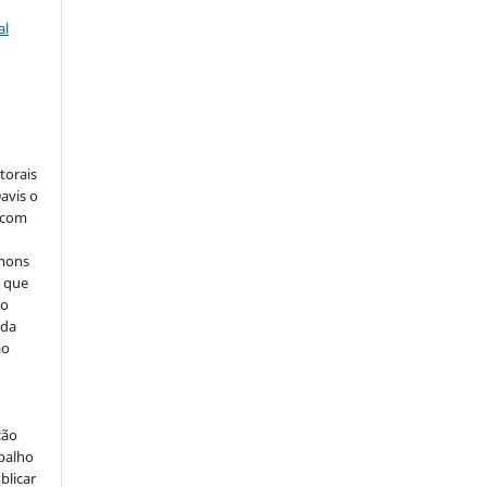
al
:
torais
avis o
, com
mmons
, que
do
 da
ão
ção
abalho
blicar