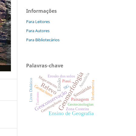
Informações
Para Leitores
Para Autores
Para Bibliotecários
Palavras-chave
Geomorfologia
Amazônia
Erosão dos solos
Mapeamento
Livro Didático
Erosão
Piauí.
Morfometria
Relevo
Geoturismo
SIG
Semiárido
Geoconservação
Turismo
Paisagem
Geomorphons
Geotecnologias
Zona Costeira
Ensino de Geografia