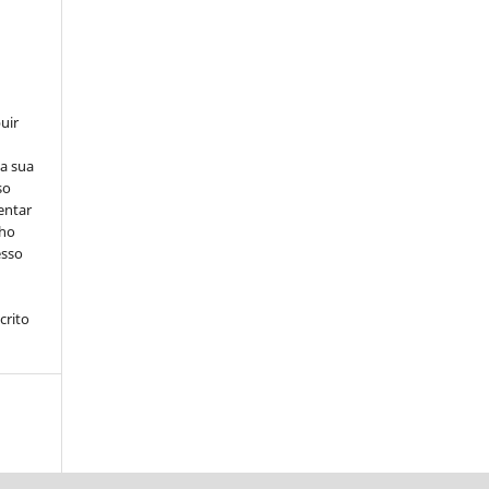
uir
na sua
so
entar
lho
esso
crito