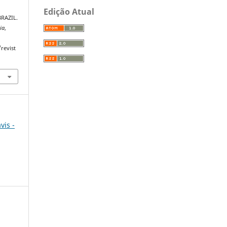
Edição Atual
BRAZIL.
ia
,
revist
vis -