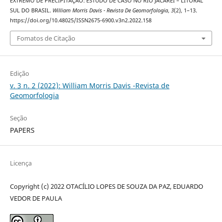
EXTREMO DE PRECIPITAÇÃO: ESTUDO DE CASO NO RIO JACAREÍ – LITORAL
SUL DO BRASIL.
William Morris Davis - Revista De Geomorfologia
,
3
(2), 1–13.
https://doi.org/10.48025/ISSN2675-6900.v3n2.2022.158
Fomatos de Citação
Edição
v. 3 n. 2 (2022): William Morris Davis -Revista de
Geomorfologia
Seção
PAPERS
Licença
Copyright (c) 2022 OTACÍLIO LOPES DE SOUZA DA PAZ, EDUARDO
VEDOR DE PAULA