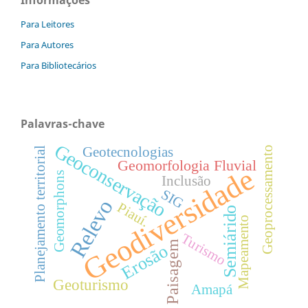
Para Leitores
Para Autores
Para Bibliotecários
Palavras-chave
Geoconservação
Geotecnologias
Geoprocessamento
Planejamento territorial
Geomorfologia Fluvial
Geodiversidade
Geomorphons
Inclusão
SIG
Relevo
Piauí.
Semiárido
Mapeamento
Turismo
Paisagem
Erosão
Geoturismo
Amapá