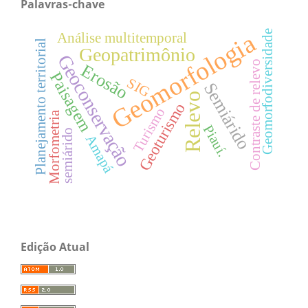
Palavras-chave
Geomorfodiversidade
Geomorfologia
Análise multitemporal
Planejamento territorial
Geopatrimônio
Geoconservação
Contraste de relevo
Erosão
Paisagem
SIG
Semiárido
Relevo
Geoturismo
Turismo
Morfometria
Piauí.
semiárido
Amapá
Edição Atual