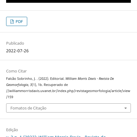
PDF
Publicado
2022-07-26
Como Citar
Falcão Sobrinho, J. . (2022). Editorial.
William Morris Davis - Revista De
Geomorfologia
,
3
(1), 1b. Recuperado de
//williammorrisdavis.uvanet.br/index.php/revistageomorfologia/article/view
/159
Fomatos de Citação
Edição