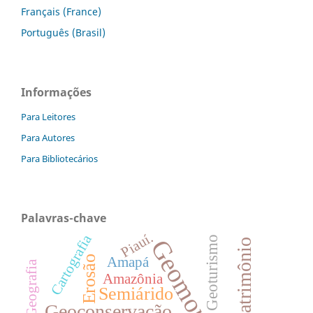
Français (France)
Português (Brasil)
Informações
Para Leitores
Para Autores
Para Bibliotecários
Palavras-chave
Piauí.
Cartografia
Geoturismo
Geopatrimônio
Erosão
Amapá
Geografia
Amazônia
Semiárido
Geoconservação