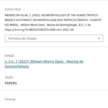
Como Citar
MENDES DA SILVA, T. (2022). GEOMORPHOLOGY OF THE HUMID TROPICS -
BRAZIL`S SOUTHEAST/ GEOMORFOLOGIA DOS TRÓPICOS ÊMIDOS - SUDESTE
DO BRASIL .
William Morris Davis - Revista De Geomorfologia
,
3
(1), 1–28.
https://doi.org/10.48025/ISSN2675-6900.v3n1.2022.146
Fomatos de Citação
Edição
v. 3 n. 1 (2022): William Morris Davis - Revista de
Geomorfologia
Seção
PAPERS
Licença