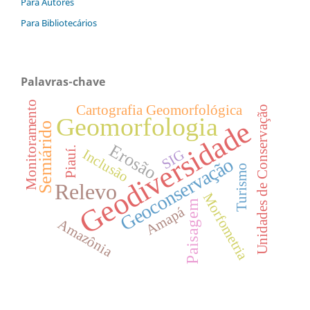
Para Autores
Para Bibliotecários
Palavras-chave
Monitoramento
Cartografia Geomorfológica
Unidades de Conservação
Geomorfologia
Geodiversidade
Semiárido
Erosão
Piauí.
Inclusão
SIG
Geoconservação
Turismo
Relevo
Morfometria
Paisagem
Amapá
Amazônia