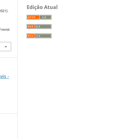
Edição Atual
2021).
revist
vis -