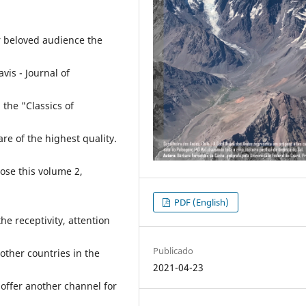
our beloved audience the
vis - Journal of
 the "Classics of
re of the highest quality.
lose this volume 2,
PDF (English)
e receptivity, attention
Publicado
other countries in the
2021-04-23
 offer another channel for