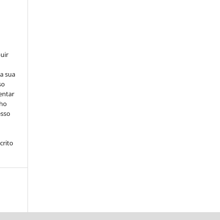
uir
na sua
so
entar
lho
esso
crito