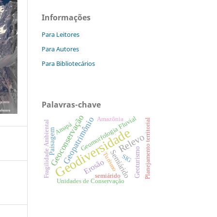
Informações
Para Leitores
Para Autores
Para Bibliotecários
Palavras-chave
Geoconservação
Geomorfologia Fluvial
Geopatrimônio
Amazônia
Planejamento territorial
Fragilidade Ambiental
Amapá
Geodiversidade
Paisagem
Relevo
Geoturismo
Semiárido
Turismo
SIG
Erosão
semiárido
Unidades de Conservação