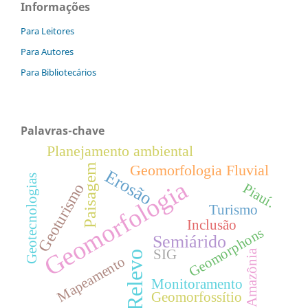
Informações
Para Leitores
Para Autores
Para Bibliotecários
Palavras-chave
Planejamento ambiental
Paisagem
Geomorfologia Fluvial
Erosão
Geotecnologias
Geomorfologia
Geoturismo
Piauí.
Turismo
Inclusão
Geomorphons
Semiárido
SIG
Amazônia
Relevo
Mapeamento
Monitoramento
Geomorfossítio