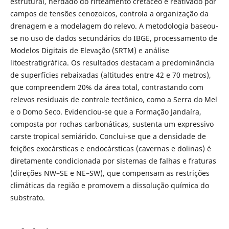
estrutural, herdado do rifteamento cretáceo e reativado por
campos de tensões cenozoicos, controla a organização da
drenagem e a modelagem do relevo. A metodologia baseou-
se no uso de dados secundários do IBGE, processamento de
Modelos Digitais de Elevação (SRTM) e análise
litoestratigráfica. Os resultados destacam a predominância
de superfícies rebaixadas (altitudes entre 42 e 70 metros),
que compreendem 20% da área total, contrastando com
relevos residuais de controle tectônico, como a Serra do Mel
e o Domo Seco. Evidenciou-se que a Formação Jandaíra,
composta por rochas carbonáticas, sustenta um expressivo
carste tropical semiárido. Conclui-se que a densidade de
feições exocársticas e endocársticas (cavernas e dolinas) é
diretamente condicionada por sistemas de falhas e fraturas
(direções NW–SE e NE–SW), que compensam as restrições
climáticas da região e promovem a dissolução química do
substrato.