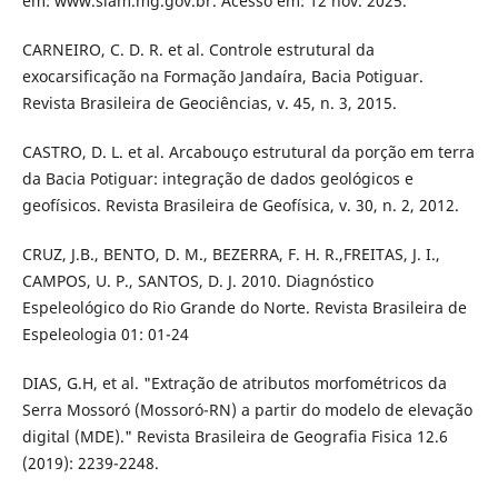
em: www.siam.mg.gov.br. Acesso em: 12 nov. 2025.
CARNEIRO, C. D. R. et al. Controle estrutural da
exocarsificação na Formação Jandaíra, Bacia Potiguar.
Revista Brasileira de Geociências, v. 45, n. 3, 2015.
CASTRO, D. L. et al. Arcabouço estrutural da porção em terra
da Bacia Potiguar: integração de dados geológicos e
geofísicos. Revista Brasileira de Geofísica, v. 30, n. 2, 2012.
CRUZ, J.B., BENTO, D. M., BEZERRA, F. H. R.,FREITAS, J. I.,
CAMPOS, U. P., SANTOS, D. J. 2010. Diagnóstico
Espeleológico do Rio Grande do Norte. Revista Brasileira de
Espeleologia 01: 01-24
DIAS, G.H, et al. "Extração de atributos morfométricos da
Serra Mossoró (Mossoró-RN) a partir do modelo de elevação
digital (MDE)." Revista Brasileira de Geografia Fisica 12.6
(2019): 2239-2248.