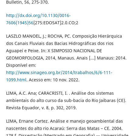
Bulletin, 56, 275-370.
http://dx.doi.org/10.1130/0016-
7606(1945)56
[275:EDOSAT]2.0.CO;2
LASZLO MANOEL, J.; ROCHA, PC. Composição Hierárquica
dos Canais Fluviais das Bacias Hidrográficas dos rios
Aguapeí e Peixe. In: X SIMPOSIO NACIONAL DE
GEOMORFOLOGIA, 2014, Manaus. Anais [...] Manaus: 2014.
Disponível em:
http://www.sinageo.org.br/2014/trabalhos/6/6-111-
1099.html
. Acesso em: 10 nov. 2022.
LIMA, A.C. Ana; CARACRISTI, I. . Análise dos sistemas
ambientais do alto curso da sub-bacia do Rio Jaibaras (CE).
Revista Equador, v. 8, p. 302, 2019.
LIMA, Ernane Cortez. Análise e manejo geoambiental das
nascentes do alto rio Acaraú: Serra das Matas – CE. 2004.
178 f. Dissertação (Mestrado em Geografia) — Universidade