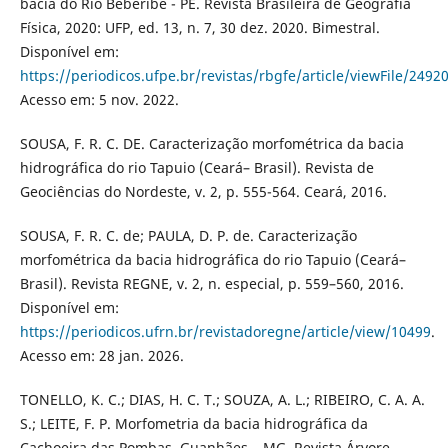
bacia do Rio Beberibe - PE. Revista Brasileira de Geografia
Física, 2020: UFP, ed. 13, n. 7, 30 dez. 2020. Bimestral.
Disponível em:
https://periodicos.ufpe.br/revistas/rbgfe/article/viewFile/249
Acesso em: 5 nov. 2022.
SOUSA, F. R. C. DE. Caracterização morfométrica da bacia
hidrográfica do rio Tapuio (Ceará– Brasil). Revista de
Geociências do Nordeste, v. 2, p. 555-564. Ceará, 2016.
SOUSA, F. R. C. de; PAULA, D. P. de. Caracterização
morfométrica da bacia hidrográfica do rio Tapuio (Ceará–
Brasil). Revista REGNE, v. 2, n. especial, p. 559–560, 2016.
Disponível em:
https://periodicos.ufrn.br/revistadoregne/article/view/10499
.
Acesso em: 28 jan. 2026.
TONELLO, K. C.; DIAS, H. C. T.; SOUZA, A. L.; RIBEIRO, C. A. A.
S.; LEITE, F. P. Morfometria da bacia hidrográfica da
Cachoeira das Pombas, Guanhães – MG. Revista Árvore,