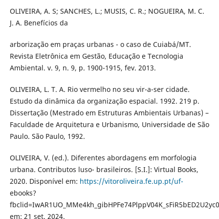
OLIVEIRA, A. S; SANCHES, L.; MUSIS, C. R.; NOGUEIRA, M. C.
J. A. Benefícios da
arborização em praças urbanas - o caso de Cuiabá/MT.
Revista Eletrônica em Gestão, Educação e Tecnologia
Ambiental. v. 9, n. 9, p. 1900-1915, fev. 2013.
OLIVEIRA, L. T. A. Rio vermelho no seu vir-a-ser cidade.
Estudo da dinâmica da organização espacial. 1992. 219 p.
Dissertação (Mestrado em Estruturas Ambientais Urbanas) –
Faculdade de Arquitetura e Urbanismo, Universidade de São
Paulo. São Paulo, 1992.
OLIVEIRA, V. (ed.). Diferentes abordagens em morfologia
urbana. Contributos luso- brasileiros. [S.I.]: Virtual Books,
2020. Disponível em:
https://vitoroliveira.fe.up.pt/uf-
ebooks?
fbclid=IwAR1UO_MMe4kh_gibHPFe74PlppV04K_sFiR5bED2U2yc0
em: 21 set. 2024.