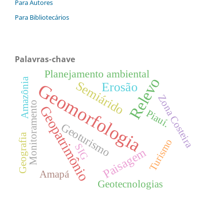
Para Autores
Para Bibliotecários
Palavras-chave
Planejamento ambiental
Relevo
Amazônia
Semiárido
Erosão
Geomorfologia
Zona Costeira
Monitoramento
Geopatrimônio
Piauí.
Geoturismo
Geografia
Turismo
SIG
Paisagem
Amapá
Geotecnologias