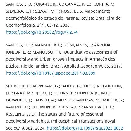
SANTOS, L.J.C.; OKA-FIORI, C.; CANALI, N.E.; FIORI, A.P.;
SILVEIRA, C.T.; SILVA, J.M.F.; ROSS, J.L.S. Mapeamento
geomorfológico do estado do Paraná. Revista Brasileira de
Geomorfologia, 2(7), 03-12, 2006.
https://doi.org/10.20502/rbg.v7i2.74
SANTOS, D.S.; MANSUR, K.L.; GONÇALVES, J.; ARRUDA
JÚNIOR, E.R.; MANOSSO, F.C. Quantitative assessment of
geodiversity and urban growth impacts in Armação dos
Búzios, Rio de Janeiro, Brazil. Applied Geography, 85, 2017.
https://doi.org/10.1016/j.apgeog.2017.03.009
SCHRODT, F.; VERNHAM, G.; BAILEY, G.; FIELD, R.; GORDON,
J.E.; GRAY, M.; HJORT, J.; HOORN, C.; HUNTER Jr., M.L.;
LARWOOD, J.; LAUSCH, A.; MONGE-GANUZAS, M.; MILLER, S.;
VAN REE, D.; SEIJIMONSBERGEN, A.C.; ZARNETSKE, P.L.;
KISSLING, W.D. The status and future of essential
geodiversity variables. Philosophical Transactions Royal
Society, A 382, 2024.
https://doi.org/10.1098/rsta.2023.0052