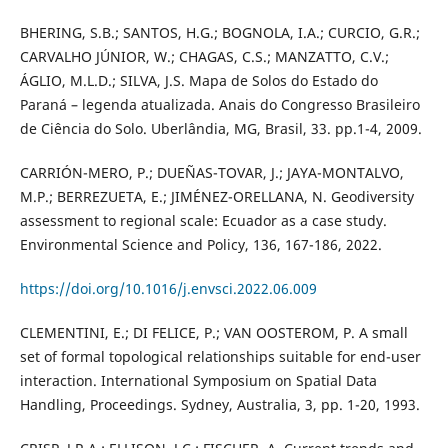
BHERING, S.B.; SANTOS, H.G.; BOGNOLA, I.A.; CURCIO, G.R.;
CARVALHO JÚNIOR, W.; CHAGAS, C.S.; MANZATTO, C.V.;
ÁGLIO, M.L.D.; SILVA, J.S. Mapa de Solos do Estado do
Paraná – legenda atualizada. Anais do Congresso Brasileiro
de Ciência do Solo. Uberlândia, MG, Brasil, 33. pp.1-4, 2009.
CARRIÓN-MERO, P.; DUEÑAS-TOVAR, J.; JAYA-MONTALVO,
M.P.; BERREZUETA, E.; JIMÉNEZ-ORELLANA, N. Geodiversity
assessment to regional scale: Ecuador as a case study.
Environmental Science and Policy, 136, 167-186, 2022.
https://doi.org/10.1016/j.envsci.2022.06.009
CLEMENTINI, E.; DI FELICE, P.; VAN OOSTEROM, P. A small
set of formal topological relationships suitable for end-user
interaction. International Symposium on Spatial Data
Handling, Proceedings. Sydney, Australia, 3, pp. 1-20, 1993.