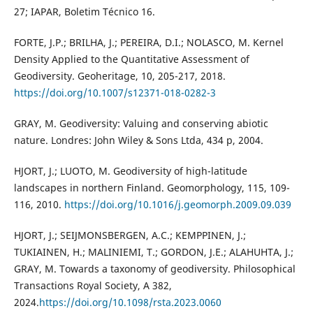
27; IAPAR, Boletim Técnico 16.
FORTE, J.P.; BRILHA, J.; PEREIRA, D.I.; NOLASCO, M. Kernel
Density Applied to the Quantitative Assessment of
Geodiversity. Geoheritage, 10, 205-217, 2018.
https://doi.org/10.1007/s12371-018-0282-3
GRAY, M. Geodiversity: Valuing and conserving abiotic
nature. Londres: John Wiley & Sons Ltda, 434 p, 2004.
HJORT, J.; LUOTO, M. Geodiversity of high-latitude
landscapes in northern Finland. Geomorphology, 115, 109-
116, 2010.
https://doi.org/10.1016/j.geomorph.2009.09.039
HJORT, J.; SEIJMONSBERGEN, A.C.; KEMPPINEN, J.;
TUKIAINEN, H.; MALINIEMI, T.; GORDON, J.E.; ALAHUHTA, J.;
GRAY, M. Towards a taxonomy of geodiversity. Philosophical
Transactions Royal Society, A 382,
2024.
https://doi.org/10.1098/rsta.2023.0060