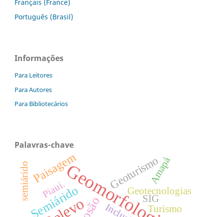
Français (France)
Português (Brasil)
Informações
Para Leitores
Para Autores
Para Bibliotecários
Palavras-chave
Paisagem
Geoturismo
Amapá
Geomorfologia
semiárido
Piauí.
Semiárido
Geotecnologias
SIG
Erosão
Relevo
Inclusão
Turismo