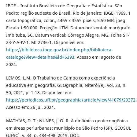
IBGE – Instituto Brasileiro de Geografia e Estatística. São
Pedro: região sudeste do Brasil. Rio de Janeiro: IBGE, 1969. 1
carta topográfica, color., 4465 x 3555 pixels, 5,50 MB, jpeg.
Escala 1:50.000. Projeção UTM. Datum horizontal: marégrafo
Imbituba, SC, Datum vertical: Córrego Alegre, MG. Folha SF-
23-Y-A-IV-1, MI 2736-1. Disponível em:
https://biblioteca.ibge.gov.br/index.php/biblioteca-
catalogo?view=detalhes&id=6393
. Acesso em: agosto de
2024.
LEMOS, L.M. O Trabalho de Campo como experiência
educativa em geografia. GEOgraphia, Niterói/RJ, vol. 23, n.
50, 2021, p. 1-18. Disponível em:
https://periodicos.uff.br/geographia/article/view/41079/29372
.
Acesso em: 26 jul. 2024.
MATHIAS, D. T.; NUNES, J. O. R. A dinâmica geotecnogênica
em áreas periurbanas: município de São Pedro (SP). GEOSUL
(UFSC), v. 34, p. 484-498, 2019. DOI: