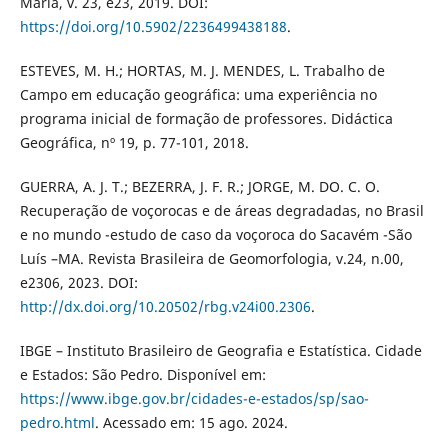
Maria, v. 23, e23, 2019. DOI:
https://doi.org/10.5902/2236499438188
.
ESTEVES, M. H.; HORTAS, M. J. MENDES, L. Trabalho de
Campo em educação geográfica: uma experiência no
programa inicial de formação de professores. Didáctica
Geográfica, nº 19, p. 77-101, 2018.
GUERRA, A. J. T.; BEZERRA, J. F. R.; JORGE, M. DO. C. O.
Recuperação de voçorocas e de áreas degradadas, no Brasil
e no mundo -estudo de caso da voçoroca do Sacavém -São
Luís –MA. Revista Brasileira de Geomorfologia, v.24, n.00,
e2306, 2023. DOI:
http://dx.doi.org/10.20502/rbg.v24i00.2306
.
IBGE – Instituto Brasileiro de Geografia e Estatística. Cidade
e Estados: São Pedro. Disponível em:
https://www.ibge.gov.br/cidades-e-estados/sp/sao-
pedro.html
. Acessado em: 15 ago. 2024.