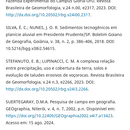
Fazenda Experimental do Campus Glória-UFU. Revista
Brasileira de Geomorfologia, v.24 n.00, e2317, 2023. DOI:
http://dx.doi.org/10.20502/rbg.v24i00.2317
.
SILVA, É. C.; NUNES, J. O. R. Sedimentos tecnogênicos em
planície aluvial em Presidente Prudente/SP. Boletim Goiano
de Geografia, Goiânia, v. 38, n. 2, p. 386–406, 2018. DOI:
10.5216/bgg.v38i2.54615.
STEFANUTO, E. B.; LUPINACCI, C. M. A complexa relação
entre precipitação, uso e cobertura da terra, solos e
evolução de taludes erosivos de voçorocas. Revista Brasileira
de Geomorfologia, v.24 n.3, e2266, 2023. DOI:
http://dx.doi.org/10.20502/rbg.v24i3.2266
.
SUERTEGARAY, D.M.A. Pesquisa de campo em geografia.
GEOgraphia, Niterói, v. 4, n. 7, 2002, p.n. Disponível em:
https://doi.org/10.22409/GEOgraphia2002.v4i7.a13423
.
Acesso em: 15 ago. 2024.