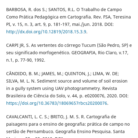
BARBOSA, R. dos S.; SANTOS, R.L. O Trabalho de Campo
Como Prática Pedagógica em Cartografia. Rev. FSA, Teresina
PI, v. 15, n. 3, art. 9, p. 181-197, mai./jun. 2018. DOI:
http://dx.doi.org/10.12819/2018.15.3.9
.
CARPI JR, S. As vertentes do córrego Tucum (São Pedro, SP) e
seu significado morfogenético. GEOGRAFIA, Rio Claro, v.17,
n.1, p. 77-90, 1992.
CÂNDIDO, B. M.; JAMES, M.; QUINTON, J.; LIMA, W. DE;
SILVA, M. L. N. Sediment source and volume of soil erosion
in a gully system using UAV photogrammetry. Revista
Brasileira de Ciência do Solo, v. 44, p. e0200076, 2020. DOI:
https://doi.org/10.36783/18069657rbcs20200076
.
CAVALCANTI, L. C. S.; BRITO, J. M. S. R. Cartografia de
paisagens para o ensino de geografia: prática de campo no
sertão de Pernambuco. Geografia Ensino Pesquisa. Santa