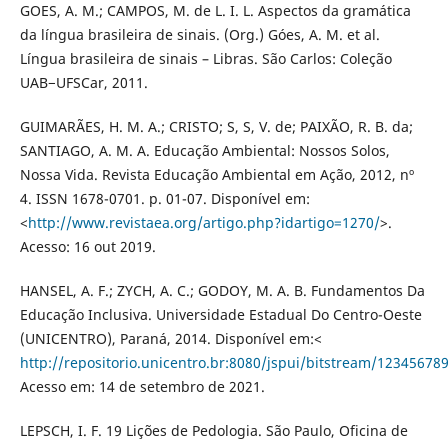
GOES, A. M.; CAMPOS, M. de L. I. L. Aspectos da gramática
da língua brasileira de sinais. (Org.) Góes, A. M. et al.
Língua brasileira de sinais – Libras. São Carlos: Coleção
UAB−UFSCar, 2011.
GUIMARÃES, H. M. A.; CRISTO; S, S, V. de; PAIXÃO, R. B. da;
SANTIAGO, A. M. A. Educação Ambiental: Nossos Solos,
Nossa Vida. Revista Educação Ambiental em Ação, 2012, nº
4. ISSN 1678-0701. p. 01-07. Disponível em:
<
http://www.revistaea.org/artigo.php?idartigo=1270/
>.
Acesso: 16 out 2019.
HANSEL, A. F.; ZYCH, A. C.; GODOY, M. A. B. Fundamentos Da
Educação Inclusiva. Universidade Estadual Do Centro-Oeste
(UNICENTRO), Paraná, 2014. Disponível em:<
http://repositorio.unicentro.br:8080/jspui/bitstream/123
Acesso em: 14 de setembro de 2021.
LEPSCH, I. F. 19 Lições de Pedologia. São Paulo, Oficina de