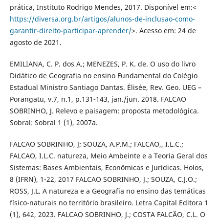
prática, Instituto Rodrigo Mendes, 2017. Disponível em:<
https://diversa.org.br/artigos/alunos-de-inclusao-como-
garantir-direito-participar-aprender/
>. Acesso em: 24 de
agosto de 2021.
EMILIANA, C. P. dos A.; MENEZES, P. K. de. O uso do livro
Didático de Geografia no ensino Fundamental do Colégio
Estadual Ministro Santiago Dantas. Élisée, Rev. Geo. UEG –
Porangatu, v.7, n.1, p.131-143, jan./jun. 2018. FALCAO
SOBRINHO, J. Relevo e paisagem: proposta metodológica.
Sobral: Sobral 1 (1), 2007a.
FALCAO SOBRINHO, J; SOUZA, A.P.M.; FALCAO,, I.L.C.;
FALCAO, I.L.C. natureza, Meio Ambeinte e a Teoria Geral dos
Sistemas: Bases Ambientais, Econômicas e Jurídicas. Holos,
8 (IFRN), 1-22, 2017 FALCAO SOBRINHO, J.; SOUZA, C.J.O.;
ROSS, J.L. A natureza e a Geografia no ensino das temáticas
físico-naturais no território brasileiro. Letra Capital Editora 1
(1), 642, 2023. FALCAO SOBRINHO, J.; COSTA FALCÃO, C.L. O