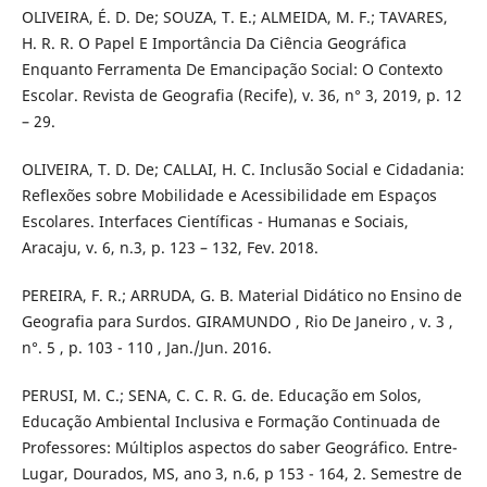
OLIVEIRA, É. D. De; SOUZA, T. E.; ALMEIDA, M. F.; TAVARES,
H. R. R. O Papel E Importância Da Ciência Geográfica
Enquanto Ferramenta De Emancipação Social: O Contexto
Escolar. Revista de Geografia (Recife), v. 36, n° 3, 2019, p. 12
– 29.
OLIVEIRA, T. D. De; CALLAI, H. C. Inclusão Social e Cidadania:
Reflexões sobre Mobilidade e Acessibilidade em Espaços
Escolares. Interfaces Científicas - Humanas e Sociais,
Aracaju, v. 6, n.3, p. 123 – 132, Fev. 2018.
PEREIRA, F. R.; ARRUDA, G. B. Material Didático no Ensino de
Geografia para Surdos. GIRAMUNDO , Rio De Janeiro , v. 3 ,
n°. 5 , p. 103 - 110 , Jan./Jun. 2016.
PERUSI, M. C.; SENA, C. C. R. G. de. Educação em Solos,
Educação Ambiental Inclusiva e Formação Continuada de
Professores: Múltiplos aspectos do saber Geográfico. Entre-
Lugar, Dourados, MS, ano 3, n.6, p 153 - 164, 2. Semestre de