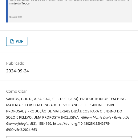
PDF
Publicado
2024-09-24
Como Citar
SANTOS, C. R. D., & FALCÃO, C. L. D. C. (2024). PRODUCTION OF TEACHING
MATERIALS FOR TEACHING ABOUT SOIL AND RELIEF: AN INCLUSIVE
PROPOSAL / PRODUÇÃO DE MATERIAIS DIDÁTICOS PARA O ENSINO DO
SOLO E RELEVO: UMA PROPOSTA INCLUSIVA.
William Morris Davis - Revista De
Geomorfologia
,
5
(3), 158–190. https://doi.org/10.48025/ISSN2675-
6900.v5n3.2024.663