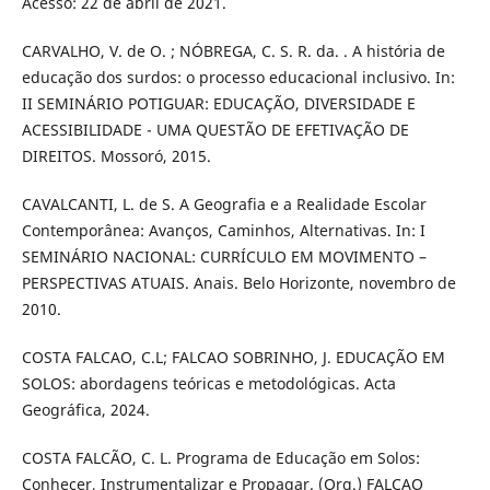
Acesso: 22 de abril de 2021.
CARVALHO, V. de O. ; NÓBREGA, C. S. R. da. . A história de
educação dos surdos: o processo educacional inclusivo. In:
II SEMINÁRIO POTIGUAR: EDUCAÇÃO, DIVERSIDADE E
ACESSIBILIDADE - UMA QUESTÃO DE EFETIVAÇÃO DE
DIREITOS. Mossoró, 2015.
CAVALCANTI, L. de S. A Geografia e a Realidade Escolar
Contemporânea: Avanços, Caminhos, Alternativas. In: I
SEMINÁRIO NACIONAL: CURRÍCULO EM MOVIMENTO –
PERSPECTIVAS ATUAIS. Anais. Belo Horizonte, novembro de
2010.
COSTA FALCAO, C.L; FALCAO SOBRINHO, J. EDUCAÇÃO EM
SOLOS: abordagens teóricas e metodológicas. Acta
Geográfica, 2024.
COSTA FALCÃO, C. L. Programa de Educação em Solos:
Conhecer, Instrumentalizar e Propagar. (Org.) FALCAO