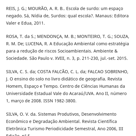
REIS, J. G.; MOURÃO, A. R. B.. Escola de surdo: um espaço
negado. Sá, Nídia de, Surdos: qual escola?. Manaus: Editora
Valer e Edua, 2011.
ROSA, T. da S.; MENDONÇA, M. B.; MONTEIRO, T. G.; SOUZA,
R. M. De; LUCENA, R. A Educação Ambiental como estratégia
para a redução de riscos Socioambientais. Ambiente &
Sociedade. São Paulo v. XVIII, n. 3, p. 211-230, jul.-set. 2015.
SILVA, C. S. da; COSTA FALCÃO, C. L. da; FALCAO SOBRINHO,
J. O ensino do solo no livro didático de geografia. Revista
Homem, Espaço e Tempo. Centro de Ciências Humanas da
Universidade Estadual Vale do Acaraú/UVA. Ano II, número
1, março de 2008. ISSN 1982-3800.
SILVA, O. V. da. Sistemas Produtivos, Desenvolvimento
Econômico e Degradação Ambiental. Revista Científica
Eletrônica Turismo Periodicidade Semestral, Ano 2006, III
Edição, n° 5.