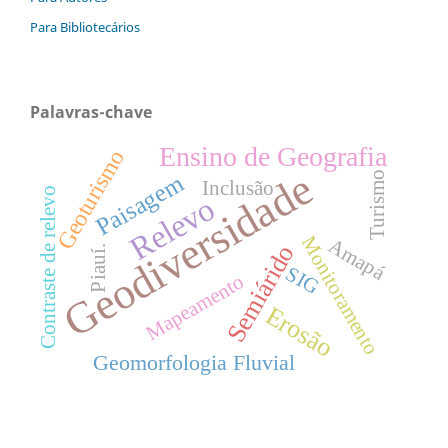
Para Bibliotecários
Palavras-chave
Ensino de Geografia
Geoturismo
Geodiversidade
Paisagem
Turismo
Inclusão
Contraste de relevo
Relevo
Monitoramento
Amapá
Semiárido
Piauí.
SIG
Mapeamento
Erosão
Geomorfologia Fluvial