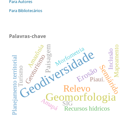
Para Autores
Para Bibliotecários
Palavras-chave
Amazônia
Paisagem
Mapeamento
Morfometria
Geodiversidade
Inclusão
Geoturismo
Planejamento territorial
Semiárido
Erosão
Turismo
Piauí.
Relevo
Geomorfologia
Amapá
SIG
Recursos hídricos