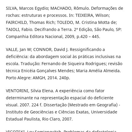
SILVA, Marcos Egydio; MACHADO, Rômulo. Deformações de
rochas: estruturas e processos. In: TEIXEIRA, Wilson;
FAIRCHILD, Thomas Rich; TOLEDO, M. Cristina Motta de;
TAIOLI, Fabio. Decifrando a Terra. 2ª Edição, São Paulo, SP:
Companhia Editora Nacional, 2009, p.420 – 445.
VALLE, Jan W; CONNOR, David J. Ressignificando a
deficiência: da abordagem social às práticas inclusivas na
escola. Tradução: Fernando de Siqueira Rodrigues; revisão
técnica Enicéia Gonçalves Mendes; Maria Amélia Almeida.
Porto Alegre: AMGH, 2014. 240p.
VENTORINI, Silvia Elena. A experiência como fator
determinante na representação espacial do deficiente
visual. 2007. 224 f. Dissertação (Mestrado em Geografia) -
Instituto de Geociências e Ciências Exatas, Universidade
Estadual Paulista, Rio Claro, 2007.
VIGOTSKI, Lev Semionovitch. Problemas da defectologia.