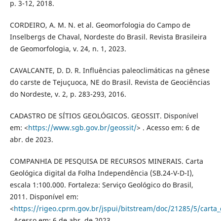
p. 3-12, 2018.
CORDEIRO, A. M. N. et al. Geomorfologia do Campo de
Inselbergs de Chaval, Nordeste do Brasil. Revista Brasileira
de Geomorfologia, v. 24, n. 1, 2023.
CAVALCANTE, D. D. R. Influências paleoclimáticas na gênese
do carste de Tejuçuoca, NE do Brasil. Revista de Geociências
do Nordeste, v. 2, p. 283-293, 2016.
CADASTRO DE SÍTIOS GEOLÓGICOS. GEOSSIT. Disponível
em: <
https://www.sgb.gov.br/geossit/
> . Acesso em: 6 de
abr. de 2023.
COMPANHIA DE PESQUISA DE RECURSOS MINERAIS. Carta
Geológica digital da Folha Independência (SB.24-V-D-I),
escala 1:100.000. Fortaleza: Serviço Geológico do Brasil,
2011. Disponível em:
<
https://rigeo.cprm.gov.br/jspui/bitstream/doc/21285/5/carta
. Acesso em: 6 de abr. de 2023.