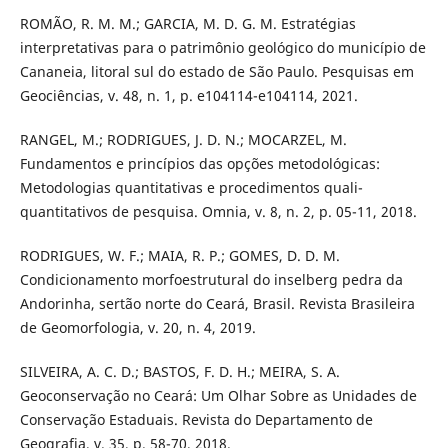
ROMÃO, R. M. M.; GARCIA, M. D. G. M. Estratégias
interpretativas para o patrimônio geológico do município de
Cananeia, litoral sul do estado de São Paulo. Pesquisas em
Geociências, v. 48, n. 1, p. e104114-e104114, 2021.
RANGEL, M.; RODRIGUES, J. D. N.; MOCARZEL, M.
Fundamentos e princípios das opções metodológicas:
Metodologias quantitativas e procedimentos quali-
quantitativos de pesquisa. Omnia, v. 8, n. 2, p. 05-11, 2018.
RODRIGUES, W. F.; MAIA, R. P.; GOMES, D. D. M.
Condicionamento morfoestrutural do inselberg pedra da
Andorinha, sertão norte do Ceará, Brasil. Revista Brasileira
de Geomorfologia, v. 20, n. 4, 2019.
SILVEIRA, A. C. D.; BASTOS, F. D. H.; MEIRA, S. A.
Geoconservação no Ceará: Um Olhar Sobre as Unidades de
Conservação Estaduais. Revista do Departamento de
Geografia, v. 35, p. 58-70, 2018.