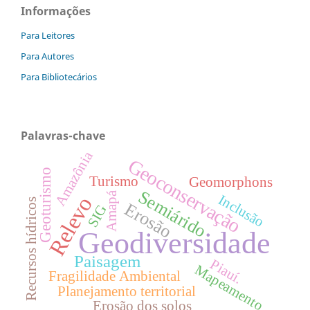
Informações
Para Leitores
Para Autores
Para Bibliotecários
Palavras-chave
Amazônia
Geoconservação
Geoturismo
Turismo
Geomorphons
Semiárido
Amapá
Inclusão
Relevo
Recursos hídricos
Erosão
SIG
Geodiversidade
Paisagem
Piauí.
Mapeamento
Fragilidade Ambiental
Planejamento territorial
Erosão dos solos