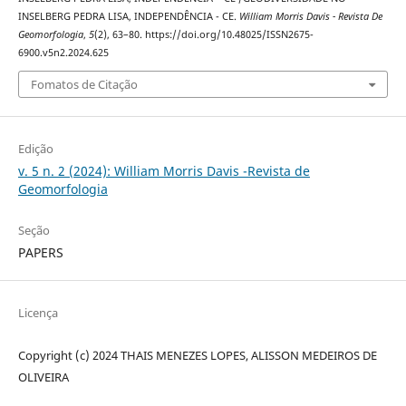
INSELBERG PEDRA LISA, INDEPENDÊNCIA - CE.
William Morris Davis - Revista De
Geomorfologia
,
5
(2), 63–80. https://doi.org/10.48025/ISSN2675-
6900.v5n2.2024.625
Fomatos de Citação
Edição
v. 5 n. 2 (2024): William Morris Davis -Revista de
Geomorfologia
Seção
PAPERS
Licença
Copyright (c) 2024 THAIS MENEZES LOPES, ALISSON MEDEIROS DE
OLIVEIRA