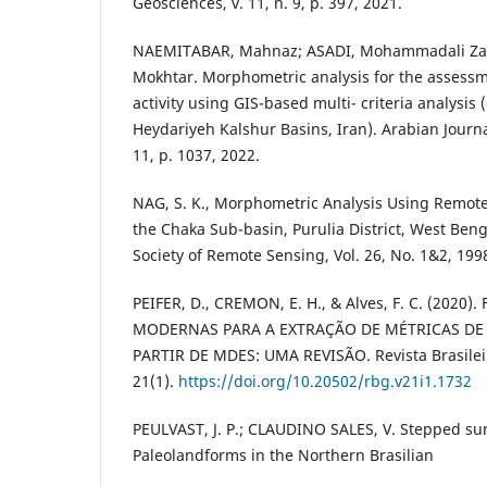
Geosciences, v. 11, n. 9, p. 397, 2021.
NAEMITABAR, Mahnaz; ASADI, Mohammadali Za
Mokhtar. Morphometric analysis for the assessme
activity using GIS-based multi- criteria analysis 
Heydariyeh Kalshur Basins, Iran). Arabian Journal
11, p. 1037, 2022.
NAG, S. K., Morphometric Analysis Using Remot
the Chaka Sub-basin, Purulia District, West Beng
Society of Remote Sensing, Vol. 26, No. 1&2, 199
PEIFER, D., CREMON, E. H., & Alves, F. C. (2020
MODERNAS PARA A EXTRAÇÃO DE MÉTRICAS DE 
PARTIR DE MDES: UMA REVISÃO. Revista Brasilei
21(1).
https://doi.org/10.20502/rbg.v21i1.1732
PEULVAST, J. P.; CLAUDINO SALES, V. Stepped su
Paleolandforms in the Northern Brasilian