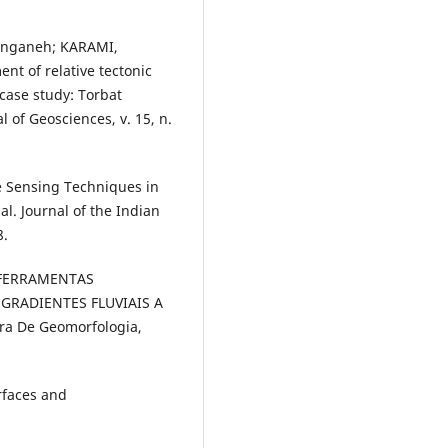
nganeh; KARAMI,
nt of relative tectonic
(case study: Torbat
 of Geosciences, v. 15, n.
e Sensing Techniques in
al. Journal of the Indian
8.
). FERRAMENTAS
GRADIENTES FLUVIAIS A
ra De Geomorfologia,
rfaces and