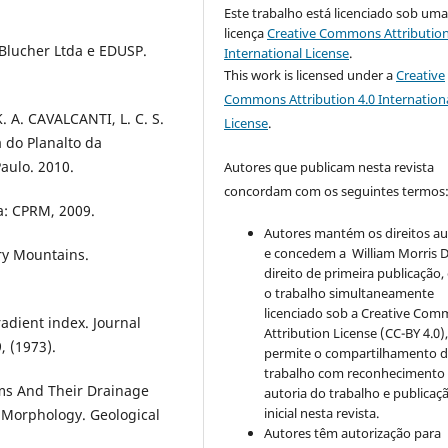
Este trabalho está licenciado sob um
licença
Creative Commons Attribution
Blucher Ltda e EDUSP.
International License
.
This work is licensed under a
Creative
Commons Attribution 4.0 Internation
. A. CAVALCANTI, L. C. S.
License
.
 do Planalto da
aulo. 2010.
Autores que publicam nesta revista
concordam com os seguintes termos
: CPRM, 2009.
Autores mantém os direitos au
e concedem a William Morris D
ry Mountains.
direito de primeira publicação
o trabalho simultaneamente
licenciado sob a Creative Co
radient index. Journal
Attribution License (CC-BY 4.0)
, (1973).
permite o compartilhamento 
trabalho com reconhecimento
ms And Their Drainage
autoria do trabalho e publicaç
inicial nesta revista.
 Morphology. Geological
Autores têm autorização para