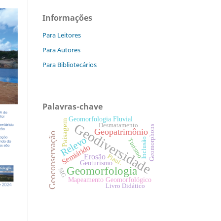
Informações
Para Leitores
Para Autores
Para Bibliotecários
Palavras-chave
Geomorfologia Fluvial
Paisagem
Geodiversidade
Desmatamento
Geomorphons
Geopatrimônio
Geoconservação
Relevo
Inclusão
Turismo
Semiárido
Erosão
Piauí.
Geoturismo
Geomorfologia
SIG
Mapeamento Geomorfológico
Livro Didático