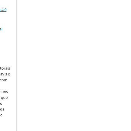
a
 4.0
al
:
torais
avis o
, com
mmons
, que
do
 da
ão