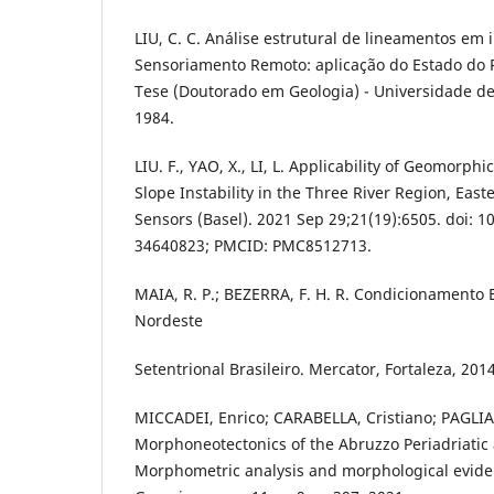
LIU, C. C. Análise estrutural de lineamentos em
Sensoriamento Remoto: aplicação do Estado do Ri
Tese (Doutorado em Geologia) - Universidade de
1984.
LIU. F., YAO, X., LI, L. Applicability of Geomorphi
Slope Instability in the Three River Region, East
Sensors (Basel). 2021 Sep 29;21(19):6505. doi: 
34640823; PMCID: PMC8512713.
MAIA, R. P.; BEZERRA, F. H. R. Condicionamento 
Nordeste
Setentrional Brasileiro. Mercator, Fortaleza, 2014
MICCADEI, Enrico; CARABELLA, Cristiano; PAGLIA,
Morphoneotectonics of the Abruzzo Periadriatic a
Morphometric analysis and morphological eviden