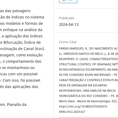
cas das paisagens
ção de índices no sistema
Publicado
aos modelos e formas de
2024-04-13
um enfoque na análise da
 a aplicação dos índices
Como Citar
 Bifurcação, Índice de
Inclinação de Canal (Ksn).
FARIAS MARQUES, R., DO NASCIMENTO AL
G., HERISSON SANTOS DE MELO, J., & DE 
aisagem, como evolução
MONTEIRO, K. (2024). CHARACTERIZATION
e, o comportamento dos
STRUCTURAL CONTROL OF DRAINAGE NE
tou-se montanhoso ou
IN MOUNTAINOUS ESCARPMENTS: AN ANA
nicas com um possível
IN THE CORDEIRO RIVER WATERSHED – PE 
 Com isso, foi possível
CARACTERIZAÇÃO E CONTROLE ESTRUTUR
REDE DE DRENAGEM EM ESCARPAS
és das aplicações dos
MONTANHOSAS: UMA ANÁLISE NA BACIA
HIDROGRÁFICA DO RIO CORDEIRO – PE.
W
Morris Davis - Revista De Geomorfologia
,
5
(2),
em. Planalto da
https://doi.org/10.48025/ISSN2675-
6900.v5n2.2024.621