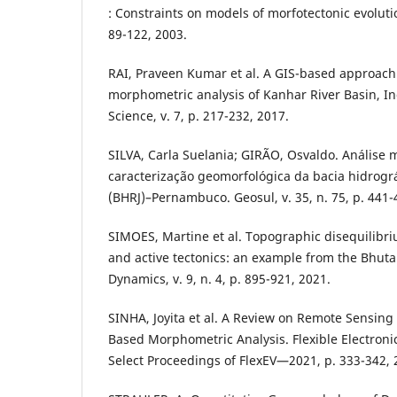
: Constraints on models of morfotectonic evoluti
89-122, 2003.
RAI, Praveen Kumar et al. A GIS-based approach
morphometric analysis of Kanhar River Basin, In
Science, v. 7, p. 217-232, 2017.
SILVA, Carla Suelania; GIRÃO, Osvaldo. Análise 
caracterização geomorfológica da bacia hidrográ
(BHRJ)–Pernambuco. Geosul, v. 35, n. 75, p. 441-
SIMOES, Martine et al. Topographic disequilibr
and active tectonics: an example from the Bhuta
Dynamics, v. 9, n. 4, p. 895-921, 2021.
SINHA, Joyita et al. A Review on Remote Sensin
Based Morphometric Analysis. Flexible Electronics
Select Proceedings of FlexEV—2021, p. 333-342,