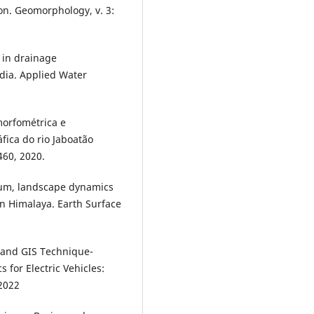
on. Geomorphology, v. 3:
 in drainage
dia. Applied Water
morfométrica e
fica do rio Jaboatão
460, 2020.
ium, landscape dynamics
n Himalaya. Earth Surface
g and GIS Technique-
 for Electric Vehicles:
 2022