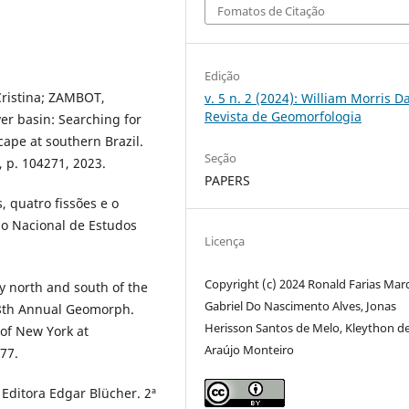
Fomatos de Citação
Edição
ristina; ZAMBOT,
v. 5 n. 2 (2024): William Morris Da
Revista de Geomorfologia
er basin: Searching for
scape at southern Brazil.
Seção
, p. 104271, 2023.
PAPERS
, quatro fissões e o
io Nacional de Estudos
Licença
Copyright (c) 2024 Ronald Farias Mar
 north and south of the
Gabriel Do Nascimento Alves, Jonas
of 8th Annual Geomorph.
Herisson Santos de Melo, Kleython d
 of New York at
Araújo Monteiro
77.
Editora Edgar Blücher. 2ª