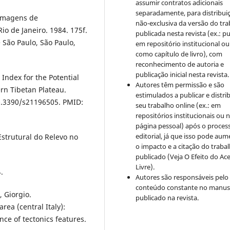
assumir contratos adicionais
separadamente, para distribui
 imagens de
não-exclusiva da versão do tr
o de Janeiro. 1984. 175f.
publicada nesta revista (ex.: pu
 São Paulo, São Paulo,
em repositório institucional ou
como capítulo de livro), com
reconhecimento de autoria e
publicação inicial nesta revista.
c Index for the Potential
Autores têm permissão e são
ern Tibetan Plateau.
estimulados a publicar e distrib
10.3390/s21196505. PMID:
seu trabalho online (ex.: em
repositórios institucionais ou 
página pessoal) após o proces
editorial, já que isso pode aum
Estrutural do Relevo no
o impacto e a citação do traba
publicado (Veja O Efeito do Ac
Livre).
.
Autores são responsáveis pelo
conteúdo constante no manus
 Giorgio.
publicado na revista.
rea (central Italy):
ce of tectonics features.