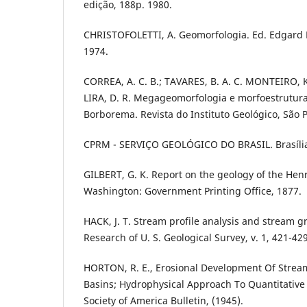
edição, 188p. 1980.
CHRISTOFOLETTI, A. Geomorfologia. Ed. Edgard 
1974.
CORREA, A. C. B.; TAVARES, B. A. C. MONTEIRO, K
LIRA, D. R. Megageomorfologia e morfoestrutura
Borborema. Revista do Instituto Geológico, São P
CPRM - SERVIÇO GEOLÓGICO DO BRASIL. Brasília
GILBERT, G. K. Report on the geology of the Hen
Washington: Government Printing Office, 1877.
HACK, J. T. Stream profile analysis and stream g
Research of U. S. Geological Survey, v. 1, 421-429
HORTON, R. E., Erosional Development Of Strea
Basins; Hydrophysical Approach To Quantitative
Society of America Bulletin, (1945).