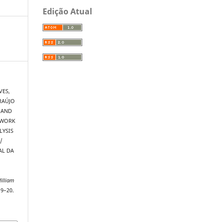
Edição Atual
VES,
ARAÚJO
 AND
TWORK
LYSIS
/
AL DA
illiam
 9–20.