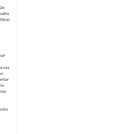
ção
abalho
blicar
uir
na sua
so
entar
lho
esso
crito