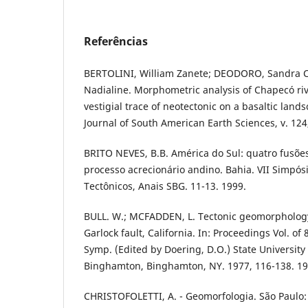
Referências
BERTOLINI, William Zanete; DEODORO, Sandra C
Nadialine. Morphometric analysis of Chapecó riv
vestigial trace of neotectonic on a basaltic land
Journal of South American Earth Sciences, v. 124
BRITO NEVES, B.B. América do Sul: quatro fusões
processo acrecionário andino. Bahia. VII Simpós
Tectônicos, Anais SBG. 11-13. 1999.
BULL. W.; MCFADDEN, L. Tectonic geomorphology
Garlock fault, California. In: Proceedings Vol. 
Symp. (Edited by Doering, D.O.) State University
Binghamton, Binghamton, NY. 1977, 116-138. 19
CHRISTOFOLETTI, A. - Geomorfologia. São Paulo: 