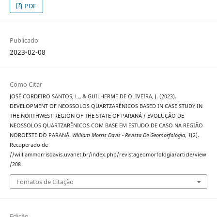
PDF
Publicado
2023-02-08
Como Citar
JOSÉ CORDEIRO SANTOS, L., & GUILHERME DE OLIVEIRA, J. (2023).
DEVELOPMENT OF NEOSSOLOS QUARTZARÊNICOS BASED IN CASE STUDY IN
THE NORTHWEST REGION OF THE STATE OF PARANÁ / EVOLUÇÃO DE
NEOSSOLOS QUARTZARÊNICOS COM BASE EM ESTUDO DE CASO NA REGIÃO
NOROESTE DO PARANÁ.
William Morris Davis - Revista De Geomorfologia
,
1
(2).
Recuperado de
//williammorrisdavis.uvanet.br/index.php/revistageomorfologia/article/view
/208
Fomatos de Citação
Edição