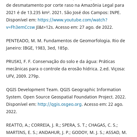
de desmatamento por corte raso na Amazônia Legal para
2021 é de 13.235 km². 2021. São José dos Campos: INPE.
Disponível em:
https://www.youtube.com/watch?
v=Fh3emCcsw
JI&t=12s. Acesso em: 27 ago. de 2022.
PENTEADO, M. M. Fundamentos de Geomorfologia. Rio de
Janeiro: IBGE, 1983, 3ed, 185p.
PRUSKI, F. F. Conservação do solo e da água: Práticas
mecânicas para o controle da erosão hídrica. 2.ed. Viçosa:
UFV, 2009. 279p.
QGIS Development Team. QGIS Geographic Information
System. Open Source Geospatial Foundation Project. 2022.
Disponível em:
http://qgis.osgeo.org
. Acesso em: 22 ago.
2022.
REATTO, A.; CORREIA, J. R.; SPERA, S. T.; CHAGAS, C. S.;
MARTINS, E. S.; ANDAHUR, J. P.; GODOY, M. J. S.; ASSAD, M.