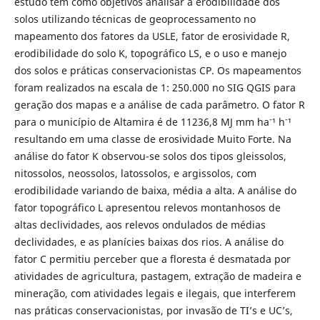
estudo tem como objetivos analisar a erodibilidade dos
solos utilizando técnicas de geoprocessamento no
mapeamento dos fatores da USLE, fator de erosividade R,
erodibilidade do solo K, topográfico LS, e o uso e manejo
dos solos e práticas conservacionistas CP. Os mapeamentos
foram realizados na escala de 1: 250.000 no SIG QGIS para
geração dos mapas e a análise de cada parâmetro. O fator R
-
-
para o município de Altamira é de 11236,8 MJ mm ha
¹ h
¹
resultando em uma classe de erosividade Muito Forte. Na
análise do fator K observou-se solos dos tipos gleissolos,
nitossolos, neossolos, latossolos, e argissolos, com
erodibilidade variando de baixa, média a alta. A análise do
fator topográfico L apresentou relevos montanhosos de
altas declividades, aos relevos ondulados de médias
declividades, e as planícies baixas dos rios. A análise do
fator C permitiu perceber que a floresta é desmatada por
atividades de agricultura, pastagem, extração de madeira e
mineração, com atividades legais e ilegais, que interferem
nas práticas conservacionistas, por invasão de TI’s e UC’s,