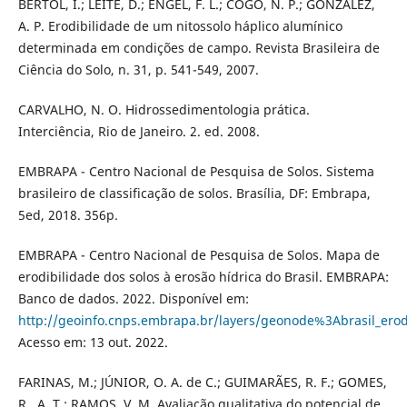
BERTOL, I.; LEITE, D.; ENGEL, F. L.; COGO, N. P.; GONZÁLEZ,
A. P. Erodibilidade de um nitossolo háplico alumínico
determinada em condições de campo. Revista Brasileira de
Ciência do Solo, n. 31, p. 541-549, 2007.
CARVALHO, N. O. Hidrossedimentologia prática.
Interciência, Rio de Janeiro. 2. ed. 2008.
EMBRAPA - Centro Nacional de Pesquisa de Solos. Sistema
brasileiro de classificação de solos. Brasília, DF: Embrapa,
5ed, 2018. 356p.
EMBRAPA - Centro Nacional de Pesquisa de Solos. Mapa de
erodibilidade dos solos à erosão hídrica do Brasil. EMBRAPA:
Banco de dados. 2022. Disponível em:
http://geoinfo.cnps.embrapa.br/layers/geonode%3Abrasil_erod
Acesso em: 13 out. 2022.
FARINAS, M.; JÚNIOR, O. A. de C.; GUIMARÃES, R. F.; GOMES,
R . A. T.; RAMOS, V. M. Avaliação qualitativa do potencial de