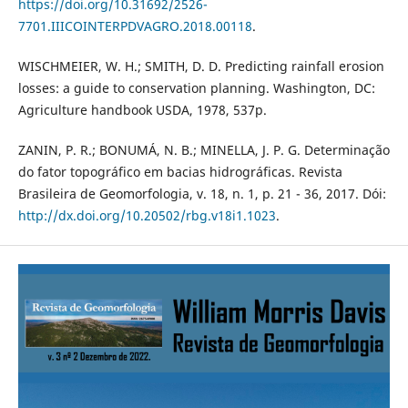
https://doi.org/10.31692/2526-
7701.IIICOINTERPDVAGRO.2018.00118
.
WISCHMEIER, W. H.; SMITH, D. D. Predicting rainfall erosion
losses: a guide to conservation planning. Washington, DC:
Agriculture handbook USDA, 1978, 537p.
ZANIN, P. R.; BONUMÁ, N. B.; MINELLA, J. P. G. Determinação
do fator topográfico em bacias hidrográficas. Revista
Brasileira de Geomorfologia, v. 18, n. 1, p. 21 - 36, 2017. Dói:
http://dx.doi.org/10.20502/rbg.v18i1.1023
.