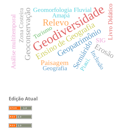
Geodiversidade
Livro Didático
Geomorfologia Fluvial
Geoconservação
Zona Costeira
Amapá
Análise multitemporal
Relevo
Ensino de Geografia
Turismo
Geopatrimônio
SIG
Semiárido
Erosão
Inclusão
Piauí.
Paisagem
Geografia
Edição Atual