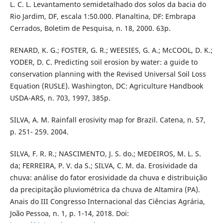
L. C. L. Levantamento semidetalhado dos solos da bacia do
Rio Jardim, DF, escala 1:50.000. Planaltina, DF: Embrapa
Cerrados, Boletim de Pesquisa, n. 18, 2000. 63p.
RENARD, K. G.; FOSTER, G. R.; WEESIES, G. A.; McCOOL, D. K.;
YODER, D. C. Predicting soil erosion by water: a guide to
conservation planning with the Revised Universal Soil Loss
Equation (RUSLE). Washington, DC: Agriculture Handbook
USDA-ARS, n. 703, 1997, 385p.
SILVA, A. M. Rainfall erosivity map for Brazil. Catena, n. 57,
p. 251- 259. 2004.
SILVA, F. R. R.; NASCIMENTO, J. S. do.; MEDEIROS, M. L. S.
da; FERREIRA, P. V. da S.; SILVA, C. M. da. Erosividade da
chuva: análise do fator erosividade da chuva e distribuição
da precipitação pluviométrica da chuva de Altamira (PA).
Anais do III Congresso Internacional das Ciências Agrária,
João Pessoa, n. 1, p. 1-14, 2018. Doi: