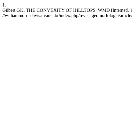
1.
Gilbert GK. THE CONVEXITY OF HILLTOPS. WMD [Internet]. 1º de o
//williammorrisdavis.uvanet.br/index.php/revistageomorfologia/articl