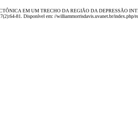
RFOTECTÔNICA EM UM TRECHO DA REGIÃO DA DEPRESSÃO IN
7(2):64-81. Disponível em: //williammorrisdavis.uvanet.br/index.php/r