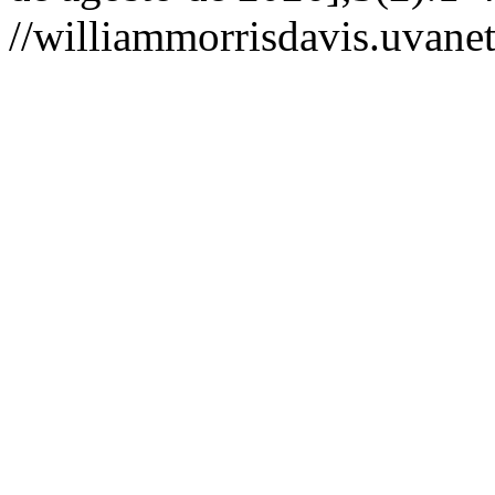
//williammorrisdavis.uvanet