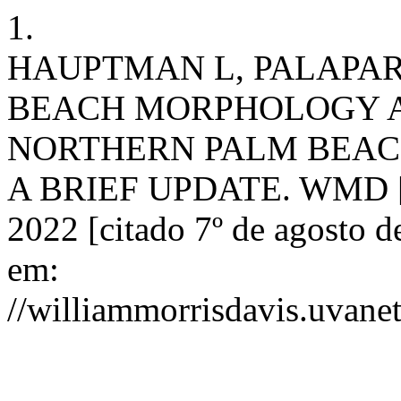
1.
HAUPTMAN L, PALAPART
BEACH MORPHOLOGY A
NORTHERN PALM BEACH
A BRIEF UPDATE. WMD [Int
2022 [citado 7º de agosto d
em:
//williammorrisdavis.uvanet