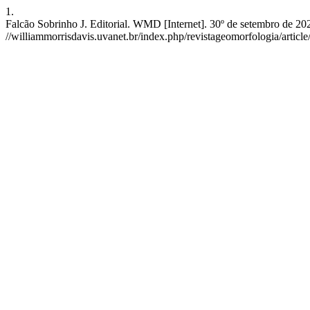
1.
Falcão Sobrinho J. Editorial. WMD [Internet]. 30º de setembro de 202
//williammorrisdavis.uvanet.br/index.php/revistageomorfologia/articl