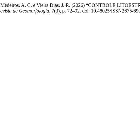
 J. Y., de Medeiros, A. C. e Vieira Dias, J. R. (2026) “CONT
Revista de Geomorfologia
, 7(3), p. 72–92. doi: 10.48025/ISSN2675-69