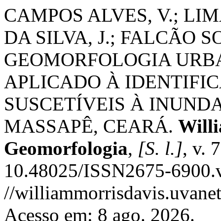
CAMPOS ALVES, V.; LI
DA SILVA, J.; FALCÃO S
GEOMORFOLOGIA URBA
APLICADO À IDENTIFI
SUSCETÍVEIS À INUND
MASSAPÊ, CEARÁ.
Willi
Geomorfologia
,
[S. l.]
, v. 
10.48025/ISSN2675-6900.v
//williammorrisdavis.uvanet
Acesso em: 8 ago. 2026.