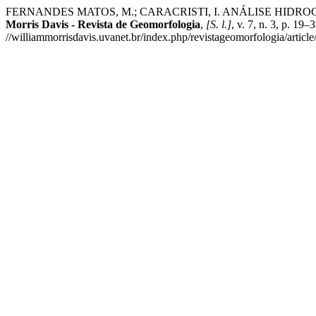
FERNANDES MATOS, M.; CARACRISTI, I. ANÁLISE HID
Morris Davis - Revista de Geomorfologia
,
[S. l.]
, v. 7, n. 3, p. 
//williammorrisdavis.uvanet.br/index.php/revistageomorfologia/articl