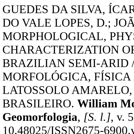
GUEDES DA SILVA, ÍCAR
DO VALE LOPES, D.; JO
MORPHOLOGICAL, PHY
CHARACTERIZATION OF 
BRAZILIAN SEMI-ARID
MORFOLÓGICA, FÍSICA
LATOSSOLO AMARELO,
BRASILEIRO.
William Mo
Geomorfologia
,
[S. l.]
, v. 
10.48025/ISSN2675-6900.v