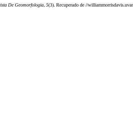
vista De Geomorfologia
,
5
(3). Recuperado de //williammorrisdavis.uvan