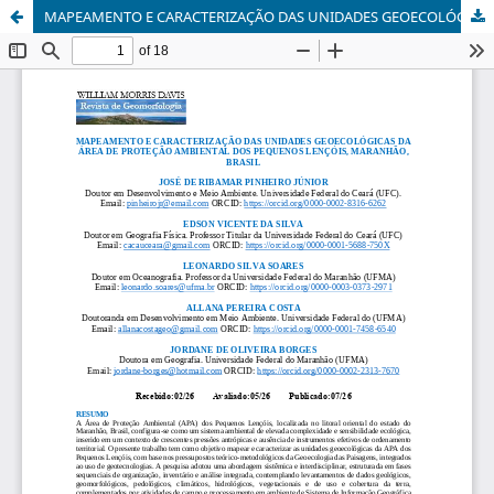
MAPEAMENTO E CARACTERIZAÇÃO DAS UNIDADES GEOECOLÓGICAS DA ÁREA DE PROTEÇÃO AMBIENTAL DOS PEQUENOS LENÇÓIS, MARANHÃO, BRASIL