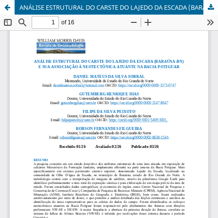
ANÁLISE ESTRUTURAL DO CARSTE DO LAJEDO DA ESCADA (BARAÚNA-RN) E SUA ASSOCIAÇÃO À NEOTECTÔNICA ATUANTE NA BACIA POTIGUAR