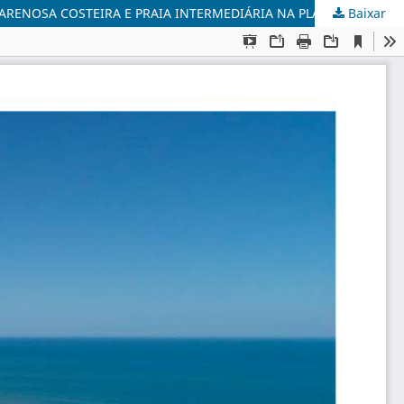
Baixar
COASTAL SANDY BARRIER AND INTERMEDIATE BEACH AT MASSAMBABA COASTAL PLAIN, RIO DE JANEIRO (BRAZIL) / BARREIRA ARENOSA COSTEIRA E PRAIA INTERMEDIÁRIA NA PLANÍCIE COSTEIRA DE MASSAMBABA, RIO DE JANEIRO (BRASIL)